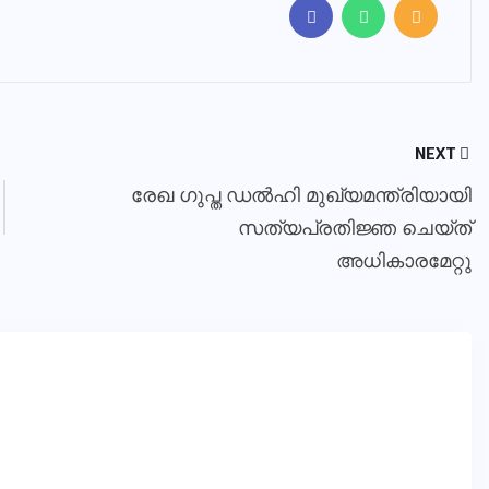
NEXT
രേഖ ഗുപ്ത ഡല്‍ഹി മുഖ്യമന്ത്രിയായി
സത്യപ്രതിജ്ഞ ചെയ്ത്
അധികാരമേറ്റു