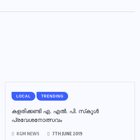
LOCAL
TRENDING
കളരിക്കണ്ടി എ. എല്‍. പി. സ്‌കൂള്‍
പ്രവേശനോത്സവം
KGM NEWS
7TH JUNE 2019