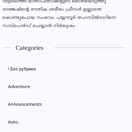
വീട്ടിലെത്തി മാതാപിതാക്കളുടെ മൊഴിയെടുത്തു
രാജേഷിന്റെ ഭൗതിക ശരീരം ഫ്രീസര്‍ ഇല്ലാതെ
കൊണ്ടുപോയ സംഭവം: പയ്യന്നൂര്‍ തഹസില്‍ദാറിനെ
സസ്‌പെന്‍ഡ് ചെയ്യാന്‍ നിര്‍ദ്ദേശം
Categories
! Без рубрики
Adventure
Announcements
Auto,