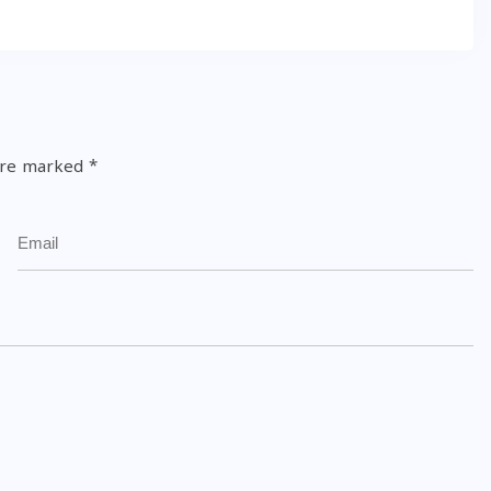
 are marked
*