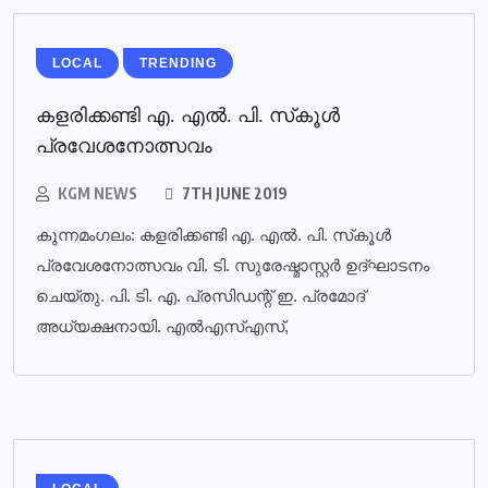
LOCAL
TRENDING
കളരിക്കണ്ടി എ. എല്‍. പി. സ്‌കൂള്‍
പ്രവേശനോത്സവം
KGM NEWS
7TH JUNE 2019
കുന്നമംഗലം: കളരിക്കണ്ടി എ. എല്‍. പി. സ്‌കൂള്‍
പ്രവേശനോത്സവം വി. ടി. സുരേഷ്മാസ്റ്റര്‍ ഉദ്ഘാടനം
ചെയ്തു. പി. ടി. എ. പ്രസിഡന്റ് ഇ. പ്രമോദ്
അധ്യക്ഷനായി. എല്‍എസ്എസ്,