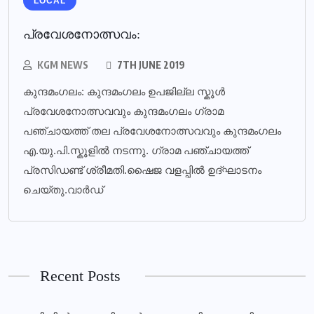
LOCAL
പ്രവേശനോത്സവം:
KGM NEWS
7TH JUNE 2019
കുന്ദമംഗലം: കുന്ദമംഗലം ഉപജില്ല സ്കൂൾ
പ്രവേശനോത്സവവും കുന്ദമംഗലം ഗ്രാമ
പഞ്ചായത്ത് തല പ്രവേശനോത്സവവും കുന്ദമംഗലം
എ.യു.പി.സ്കൂളിൽ നടന്നു. ഗ്രാമ പഞ്ചായത്ത്
പ്രസിഡണ്ട് ശ്രീമതി.ഷൈജ വളപ്പിൽ ഉദ്ഘാടനം
ചെയ്തു.വാർഡ്
Recent Posts