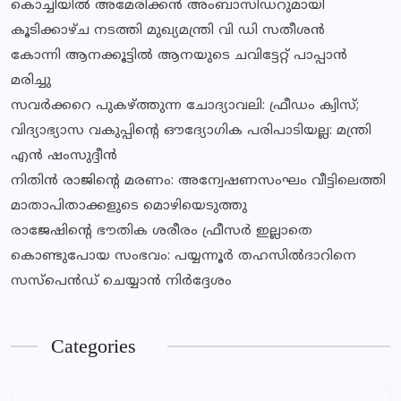
കൊച്ചിയിൽ അമേരിക്കൻ അംബാസിഡറുമായി
കൂടിക്കാഴ്ച നടത്തി മുഖ്യമന്ത്രി വി ഡി സതീശൻ
കോന്നി ആനക്കൂട്ടിൽ ആനയുടെ ചവിട്ടേറ്റ് പാപ്പാൻ
മരിച്ചു
സവര്‍ക്കറെ പുകഴ്ത്തുന്ന ചോദ്യാവലി: ഫ്രീഡം ക്വിസ്;
വിദ്യാഭ്യാസ വകുപ്പിൻ്റെ ഔദ്യോഗിക പരിപാടിയല്ല: മന്ത്രി
എൻ ഷംസുദ്ദീൻ
നിതിൻ രാജിൻ്റെ മരണം: അന്വേഷണസംഘം വീട്ടിലെത്തി
മാതാപിതാക്കളുടെ മൊഴിയെടുത്തു
രാജേഷിന്റെ ഭൗതിക ശരീരം ഫ്രീസര്‍ ഇല്ലാതെ
കൊണ്ടുപോയ സംഭവം: പയ്യന്നൂര്‍ തഹസില്‍ദാറിനെ
സസ്‌പെന്‍ഡ് ചെയ്യാന്‍ നിര്‍ദ്ദേശം
Categories