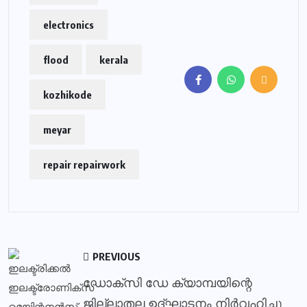
electronics
flood
kerala
kozhikode
meyar
repair repairwork
PREVIOUS
ഡോക്സി ഡേ ക്യാമ്പയിന്റെ
ജില്ലാതല ഉദ്ഘാടനം നിർവഹിച്ചു