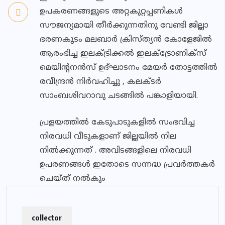
ഉപകരണങ്ങളുടെ അറ്റകുറ്റപ്പണികൾ
സൗജന്യമായി തീർക്കുന്നതിനു വേണ്ടി ജില്ലാ
ഭരണകൂടം മലബാർ ക്രിസ്ത്യൻ കോളേജിൽ
ആരംഭിച്ച ഇലക്ട്രിക്കൽ ഇലക്ട്രോണിക്സ്
മെയിന്റനൻസ് ഉദ്ഘാടനം മേയർ തോട്ടത്തിൽ
രവീന്ദ്രൻ നിർവഹിച്ചു , കലക്ടർ
സാംബശിവറാവു ചടങ്ങിൽ പങ്കാളിയായി.
പ്രളയത്തിൽ കേടുപാടുകളിൽ സംഭവിച്ച
നിരവധി വീടുകളാണ് ജില്ലയിൽ നില
നിൽക്കുന്നത് . അവിടങ്ങളിലെ നിരവധി
ഉപരണങ്ങൾ ഇതോടെ സന്നദ്ധ പ്രവർത്തകർ
ചെയ്ത് നൽകും
collector