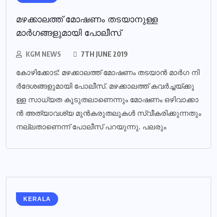
മഴക്കാലത്ത് മോഷണം തടയാനുള്ള
മാര്‍ഗങ്ങളുമായി പോലീസ്‌
KGM NEWS
7TH JUNE 2019
കോ​ഴി​ക്കോ​ട്: മ​ഴ​ക്കാ​ല​ത്ത് മോ​ഷ​ണം ത​ട​യാ​ന്‍ മാ​ര്‍​ഗ നി​
ര്‍​ദേ​ശ​ങ്ങ​ളു​മാ​യി​ പോ​ലീ​സ്. മ​ഴ​ക്കാ​ല​ത്ത് ക​വ​ര്‍​ച്ച​യ്ക്കു​
ള്ള സാ​ധ്യ​ത കൂ​ടു​ത​ലാ​ണെ​ന്നും മോ​ഷ​ണം ഒ​ഴി​വാ​ക്കാ​
ന്‍ അ​ത്യാ​വ​ശ്യ മു​ന്‍​ക​രു​ത​ലു​ക​ള്‍ സ്വീ​ക​രി​ക്കു​ന്ന​തും
ന​ല്ല​താ​ണെ​ന്ന് പോ​ലീ​സ് പ​റ​യു​ന്നു. പ​ല​രും
KERALA