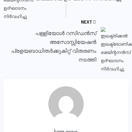
NEXT
പള്ളിയോള്‍ റസിഡന്‍സ്
അസോസ്സിയേഷന്‍
പ്രളയബാധിതര്‍ക്കുകിറ്റ് വിതരണം
നടത്തി
kgm news