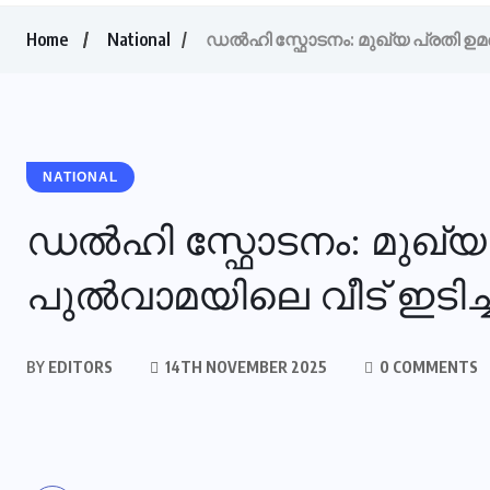
Home
National
ഡൽഹി സ്ഫോടനം: മുഖ്യ പ്രതി ഉമർ മ
NATIONAL
ഡൽഹി സ്ഫോടനം: മുഖ്യ പ
പുൽവാമയിലെ വീട് ഇടിച്ച
BY
EDITORS
14TH NOVEMBER 2025
0 COMMENTS