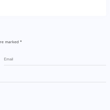
 are marked
*