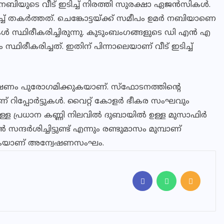
ബിയുടെ വീട് ഇടിച്ച് നിരത്തി സുരക്ഷാ ഏജൻസികൾ.
്ച് തകർത്തത്. ചെങ്കോട്ടയ്ക്ക് സമീപം ഉമർ നബിയാണെ
 സ്ഥിരീകരിച്ചിരുന്നു. കുടുംബംഗങ്ങളുടെ ഡി എൻ എ
ഥിരീകരിച്ചത്. ഇതിന് പിന്നാലെയാണ് വീട് ഇടിച്ച്
ണം പുരോ​ഗമിക്കുകയാണ്. സ്‌ഫോടനത്തിന്റെ
ണ് റിപ്പോർട്ടുകൾ. വൈറ്റ് കോളർ ഭീകര സംഘവും
്ള പ്രധാന കണ്ണി നിലവിൽ ദുബായിൽ ഉള്ള മുസാഫിർ
്ദർശിച്ചിട്ടുണ്ട് എന്നും രണ്ടുമാസം മുമ്പാണ്
്കുകയാണ് അന്വേഷണസംഘം.