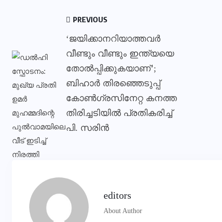
PREVIOUS
‘ജയിക്കാനറിയാത്തവർ
വീണ്ടും വീണ്ടും ഇന്ത്യയെ
തോൽപ്പിക്കുകയാണ്’;
ബിഹാര്‍ തിരഞ്ഞെടുപ്പ്
കോണ്‍ഗ്രസിനേറ്റ കനത്ത
തിരിച്ചടിയില്‍ പ്രതികരിച്ച്
പി. സരിന്‍
editors
About Author