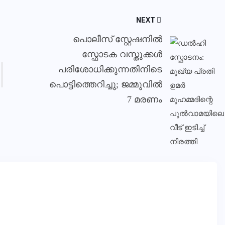
NEXT
പൊലീസ് സ്റ്റേഷനിൽ
സ്ഫോടക വസ്തുക്കൾ
പരിശോധിക്കുന്നതിനിടെ
പൊട്ടിത്തെറിച്ചു; ജമ്മുവിൽ
7 മരണം