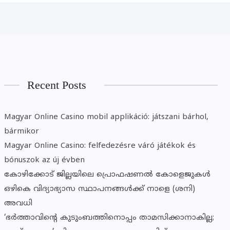
Recent Posts
Magyar Online Casino mobil applikáció: játszani bárhol,
bármikor
Magyar Online Casino: felfedezésre váró játékok és
bónuszok az új évben
കോഴിക്കോട് ജില്ലയിലെ പ്രൊഫഷണൽ കോളെജുകൾ
ഒഴികെ വിദ്യാഭ്യാസ സ്ഥാപനങ്ങൾക്ക് നാളെ (ശനി)
അവധി
‘ഭർത്താവിന്റെ കുടുംബത്തിനൊപ്പം താമസിക്കാനാകില്ല;