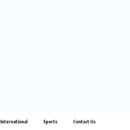
International
Sports
Contact Us