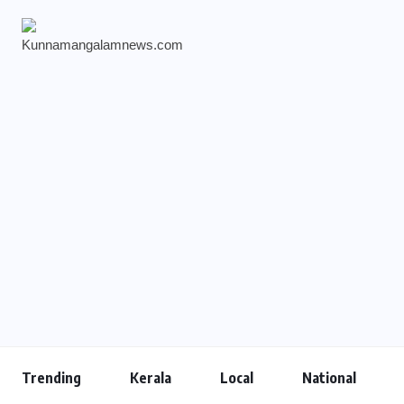
Trending
Kerala
Local
National