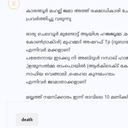
കാരന്തൂർ മഹല്ല് ജമാ അത്ത് രക്ഷാധികാരി ചേ
പ്രവർത്തിച്ചു വരുന്നു
ഭാര്യ ചെലവൂർ മുണ്ടോട്ട് ആയിശ ഹജജൂമ്മ 
കോൺട്രാക്ടർ) മുഹമ്മദ് അഷറഫ് Tp (ദുബായ്) ,
എന്നിവർ മക്കളാണ്
പരേതനായ ഇടക്കു നി അബ്ദുൾ റസാഖ് ഹാജി,
,)ഉന്മുസൽമ്മ രാംപൊയിൽ (ആർകിടെക്ട് കോ
നാഫിയ വെങ്ങാലി ,ഷെഹല കുന്ദമംഗലം
എന്നിവർ ജാമാതാക്കളാണ്
മയ്യത്ത് നമസ്ക്കാരം ഇന്ന് രാവിലെ 10 മണിക
death