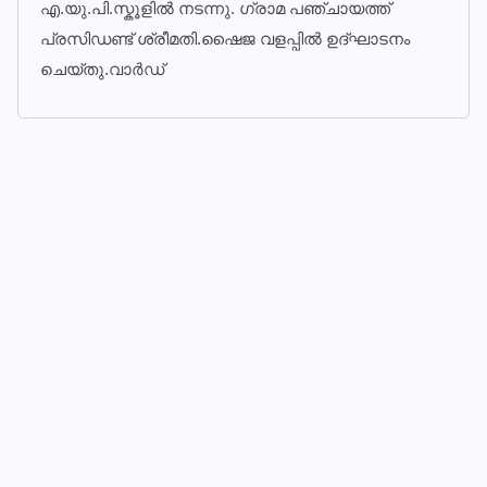
എ.യു.പി.സ്കൂളിൽ നടന്നു. ഗ്രാമ പഞ്ചായത്ത്
പ്രസിഡണ്ട് ശ്രീമതി.ഷൈജ വളപ്പിൽ ഉദ്ഘാടനം
ചെയ്തു.വാർഡ്