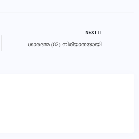
NEXT
ശാരദമ്മ (82) നിര്യാതയായി