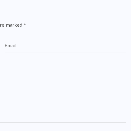
 are marked
*