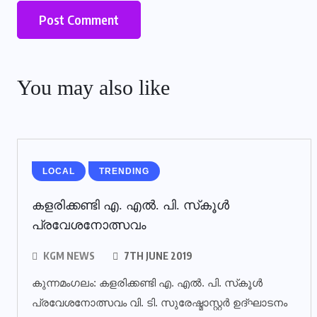
You may also like
LOCAL
TRENDING
കളരിക്കണ്ടി എ. എല്‍. പി. സ്‌കൂള്‍
പ്രവേശനോത്സവം
KGM NEWS
7TH JUNE 2019
കുന്നമംഗലം: കളരിക്കണ്ടി എ. എല്‍. പി. സ്‌കൂള്‍
പ്രവേശനോത്സവം വി. ടി. സുരേഷ്മാസ്റ്റര്‍ ഉദ്ഘാടനം