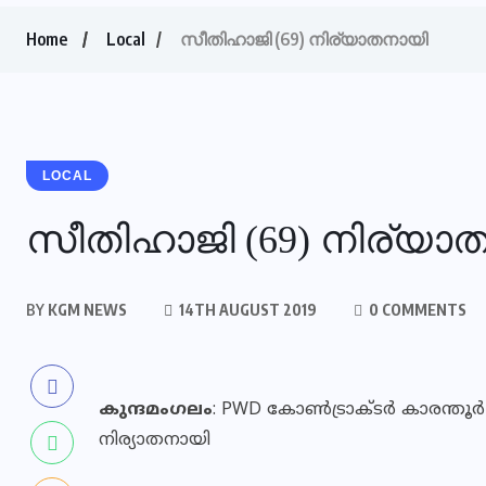
Home
Local
സീതിഹാജി (69) നിര്യാതനായി
LOCAL
സീതിഹാജി (69) നിര്യാ
BY
KGM NEWS
14TH AUGUST 2019
0 COMMENTS
കുന്ദമംഗലം
: PWD കോൺട്രാക്ടർ കാരന്തൂർ 
നിര്യാതനായി