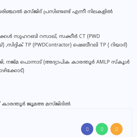
രിഞ്ചാൽ മസ്ജിദ് പ്രസിണ്ടണ്ട് എന്നീ നിലകളിൽ
,മക്കൾ സുഹറബി റസാഖ്, സക്കീർ CT (PWD
സിദ്ദിക് TP (PWDContractor) ഷെബീറലി TP ( റിയാദ്)
 നജ്മ പൊന്നാട് (അദ്യാപിക കാരന്തൂർ AMLP സ്കൂൾ
ഴിക്കോട്)
്ക് കാരന്തൂർ ജൂമഅ മസ്ജിദിൽ