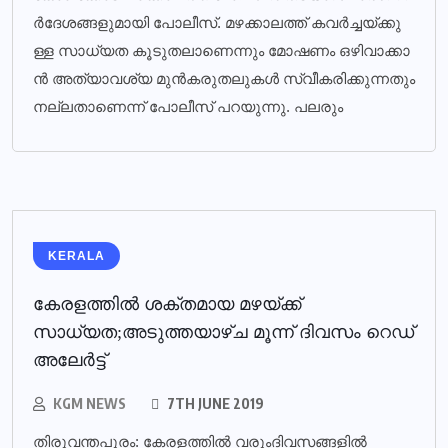
ര്‍​ദേ​ശ​ങ്ങ​ളു​മാ​യി​ പോ​ലീ​സ്. മ​ഴ​ക്കാ​ല​ത്ത് ക​വ​ര്‍​ച്ച​യ്ക്കു​
ള്ള സാ​ധ്യ​ത കൂ​ടു​ത​ലാ​ണെ​ന്നും മോ​ഷ​ണം ഒ​ഴി​വാ​ക്കാ​
ന്‍ അ​ത്യാ​വ​ശ്യ മു​ന്‍​ക​രു​ത​ലു​ക​ള്‍ സ്വീ​ക​രി​ക്കു​ന്ന​തും
ന​ല്ല​താ​ണെ​ന്ന് പോ​ലീ​സ് പ​റ​യു​ന്നു. പ​ല​രും
KERALA
കേരളത്തില്‍ ശക്തമായ മഴയ്ക്ക്
സാധ്യത;അടുത്തയാഴ്ച മൂന്ന് ദിവസം റെഡ്
അലേര്‍ട്ട്
KGM NEWS
7TH JUNE 2019
തിരുവന്തപുരം: കേരളത്തില്‍ വരുംദിവസങ്ങളില്‍