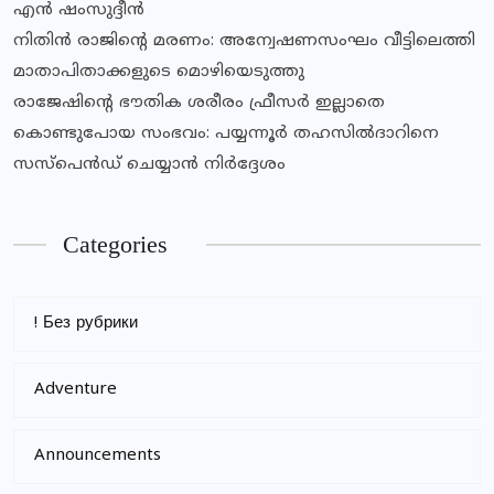
എൻ ഷംസുദ്ദീൻ
നിതിൻ രാജിൻ്റെ മരണം: അന്വേഷണസംഘം വീട്ടിലെത്തി
മാതാപിതാക്കളുടെ മൊഴിയെടുത്തു
രാജേഷിന്റെ ഭൗതിക ശരീരം ഫ്രീസര്‍ ഇല്ലാതെ
കൊണ്ടുപോയ സംഭവം: പയ്യന്നൂര്‍ തഹസില്‍ദാറിനെ
സസ്‌പെന്‍ഡ് ചെയ്യാന്‍ നിര്‍ദ്ദേശം
Categories
! Без рубрики
Adventure
Announcements