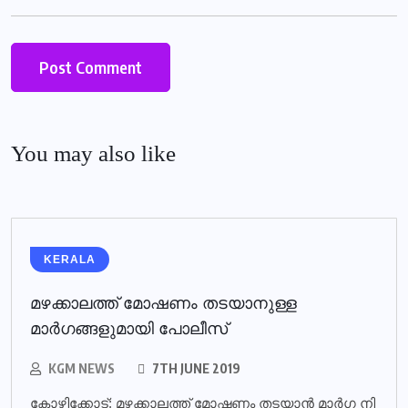
You may also like
KERALA
മഴക്കാലത്ത് മോഷണം തടയാനുള്ള
മാര്‍ഗങ്ങളുമായി പോലീസ്‌
KGM NEWS
7TH JUNE 2019
കോ​ഴി​ക്കോ​ട്: മ​ഴ​ക്കാ​ല​ത്ത് മോ​ഷ​ണം ത​ട​യാ​ന്‍ മാ​ര്‍​ഗ നി​