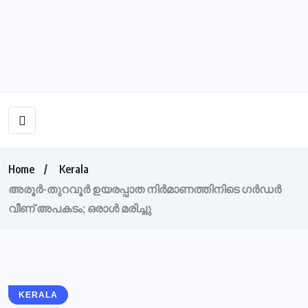
Home
Kerala
അരൂർ-തുറവൂർ ഉയരപ്പാത നിർമാണത്തിനിടെ ഗർഡർ
വീണ് അപകടം; ഒരാൾ മരിച്ചു
KERALA