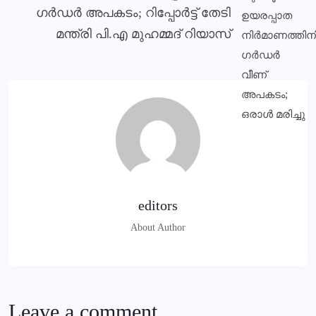
ഗർഡർ അപകടം; റിപ്പോർട്ട് തേടി
മന്ത്രി പി.എ മുഹമ്മദ് റിയാസ്
editors
About Author
Leave a comment