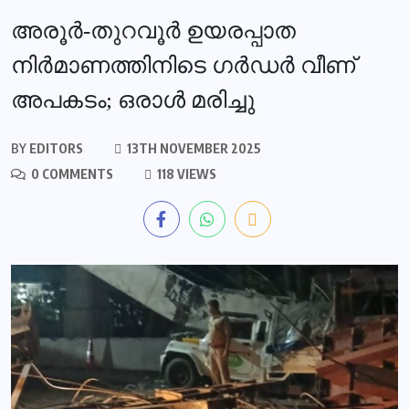
അരൂർ-തുറവൂർ ഉയരപ്പാത
നിർമാണത്തിനിടെ ഗർഡർ വീണ്
അപകടം; ഒരാൾ മരിച്ചു
BY
EDITORS
13TH NOVEMBER 2025
0 COMMENTS
118 VIEWS