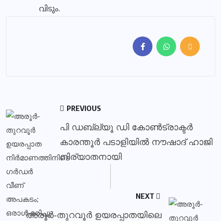
വിടും.
PREVIOUS
പി ഡബ്ല്യൂ ഡി കോൺട്രാക്ടർ
കാരന്തൂർ പടാളിയിൽ നൗഷാദ് ഹാജി
നിര്യാതനായി
NEXT
അരൂർ-തുറവൂർ ഉയരപ്പാതയിലെ