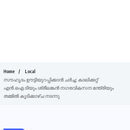
Home
Local
സൗഹൃദം ഊട്ടിയുറപ്പിക്കാൻ ചർച്ച; കാലിക്കറ്റ്
എൻ.ഐ.ടിയും ശ്രീലങ്കൻ നഗരവികസന മന്ത്രിയും
തമ്മിൽ കൂടിക്കാഴ്ച നടന്നു