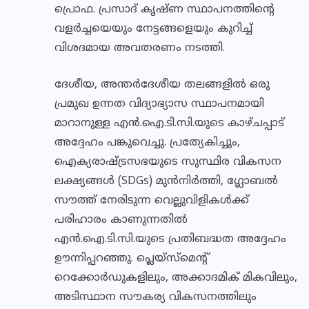
പ്രൊഫ. പ്രസാദ് കൃഷ്ണ സ്ഥാപനത്തിന്റെ
വളർച്ചയെയും നേട്ടങ്ങളെയും കുറിച്ച്
വിശദമായ അവതരണം നടത്തി.
ദേശീയ, അന്തർദേശീയ തലങ്ങളിൽ ഒരു
പ്രമുഖ ഉന്നത വിദ്യാഭ്യാസ സ്ഥാപനമായി
മാറാനുള്ള എൻ.ഐ.ടി.സി.യുടെ കാഴ്ചപ്പാട്
അദ്ദേഹം പങ്കുവെച്ചു. പ്രത്യേകിച്ചും,
ഐക്യരാഷ്ട്രസഭയുടെ സുസ്ഥിര വികസന
ലക്ഷ്യങ്ങൾ (SDGs) മുൻനിർത്തി, ഗ്ലോബൽ
സൗത്ത് നേരിടുന്ന വെല്ലുവിളികൾക്ക്
പരിഹാരം കാണുന്നതിൽ
എൻ.ഐ.ടി.സി.യുടെ പ്രതിബദ്ധത അദ്ദേഹം
ഊന്നിപ്പറഞ്ഞു. പ്ലെയ്‌സ്‌മെന്റ്
റെക്കോർഡുകളിലും, അക്കാദമിക് മികവിലും,
അടിസ്ഥാന സൗകര്യ വികസനത്തിലും