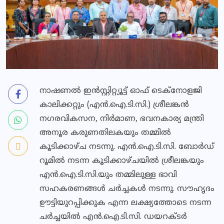
നാഷണൽ ഇൻസ്റ്റിറ്റ്യൂട്ട് ഓഫ് ടെക്നോളജി
കാലിക്കറ്റും (എൻ.ഐ.ടി.സി.) ശ്രീലങ്കൻ
നഗരവികസന, നിർമാണ, ഭവനകാര്യ മന്ത്രി
അനൂര കരുണതിലകയും തമ്മിൽ
കൂടിക്കാഴ്ച നടന്നു. എൻ.ഐ.ടി.സി. ബോർഡ്
റൂമിൽ നടന്ന കൂടിക്കാഴ്ചയിൽ ശ്രീലങ്കയും
എൻ.ഐ.ടി.സി.യും തമ്മിലുള്ള ഭാവി
സഹകരണങ്ങൾ ചർച്ചകൾ നടന്നു. സൗഹൃദം
ഊട്ടിയുറപ്പിക്കുക എന്ന ലക്ഷ്യത്തോടെ നടന്ന
ചർച്ചയിൽ എൻ.ഐ.ടി.സി. ഡയറക്ടർ