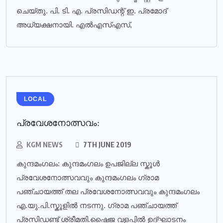
ചെയ്തു. പി. ടി. എ. പ്രസിഡന്റ് ഇ. പ്രമോദ്
അധ്യക്ഷനായി. എല്‍എസ്എസ്,
LOCAL
പ്രവേശനോത്സവം:
KGM NEWS
7TH JUNE 2019
കുന്ദമംഗലം: കുന്ദമംഗലം ഉപജില്ല സ്കൂൾ
പ്രവേശനോത്സവവും കുന്ദമംഗലം ഗ്രാമ
പഞ്ചായത്ത് തല പ്രവേശനോത്സവവും കുന്ദമംഗലം
എ.യു.പി.സ്കൂളിൽ നടന്നു. ഗ്രാമ പഞ്ചായത്ത്
പ്രസിഡണ്ട് ശ്രീമതി.ഷൈജ വളപ്പിൽ ഉദ്ഘാടനം