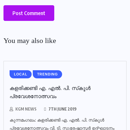
You may also like
LOCAL
TRENDING
കളരിക്കണ്ടി എ. എല്‍. പി. സ്‌കൂള്‍
പ്രവേശനോത്സവം
KGM NEWS
7TH JUNE 2019
കുന്നമംഗലം: കളരിക്കണ്ടി എ. എല്‍. പി. സ്‌കൂള്‍
പ്രവേശനോത്സവം വി. ടി. സുരേഷ്മാസ്റ്റര്‍ ഉദ്ഘാടനം