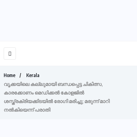
Home
Kerala
വൃക്കയിലെ കല്ലുമായി ബന്ധപ്പെട്ട ചികിത്സ,
കാരക്കോണം മെഡിക്കൽ കോളജിൽ
ശസ്ത്രക്രിയക്കിടയിൽ രോഗി മരിച്ചു; മരുന്ന് മാറി
നൽകിയെന്ന് പരാതി