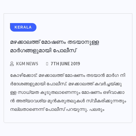
KERALA
മഴക്കാലത്ത് മോഷണം തടയാനുള്ള
മാര്‍ഗങ്ങളുമായി പോലീസ്‌
KGM NEWS
7TH JUNE 2019
കോ​ഴി​ക്കോ​ട്: മ​ഴ​ക്കാ​ല​ത്ത് മോ​ഷ​ണം ത​ട​യാ​ന്‍ മാ​ര്‍​ഗ നി​
ര്‍​ദേ​ശ​ങ്ങ​ളു​മാ​യി​ പോ​ലീ​സ്. മ​ഴ​ക്കാ​ല​ത്ത് ക​വ​ര്‍​ച്ച​യ്ക്കു​
ള്ള സാ​ധ്യ​ത കൂ​ടു​ത​ലാ​ണെ​ന്നും മോ​ഷ​ണം ഒ​ഴി​വാ​ക്കാ​
ന്‍ അ​ത്യാ​വ​ശ്യ മു​ന്‍​ക​രു​ത​ലു​ക​ള്‍ സ്വീ​ക​രി​ക്കു​ന്ന​തും
ന​ല്ല​താ​ണെ​ന്ന് പോ​ലീ​സ് പ​റ​യു​ന്നു. പ​ല​രും