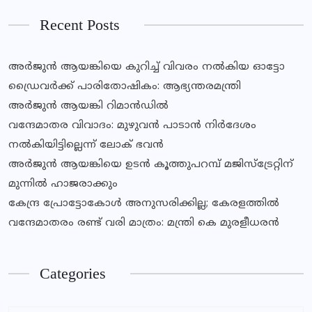
Recent Posts
അർജുൻ ആയങ്കിയെ കുറിച്ച് വിവരം നൽകിയ ഓട്ടോ
ഡ്രൈവർക്ക് പാരിതോഷികം: ആഭ്യന്തരമന്ത്രി
അർജുൻ ആയങ്കി റിമാൻഡിൽ
വന്ദേമാതര വിവാദം: മുഴുവൻ പാടാൻ നിർദേശം
നൽകിയിട്ടില്ലെന്ന് ലോക് ഭവൻ
അർജുൻ ആയങ്കിയെ ഉടൻ കൂത്തുപറമ്പ് മജിസ്ട്രേറ്റിന്
മുന്നിൽ ഹാജരാക്കും
കേന്ദ്ര പ്രോട്ടോകോൾ അനുസരിക്കില്ല; കേരളത്തിൽ
വന്ദേമാതരം രണ്ട് വരി മാത്രം: മന്ത്രി കെ മുരളീധരൻ
Categories