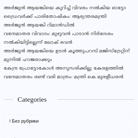
അർജുൻ ആയങ്കിയെ കുറിച്ച് വിവരം നൽകിയ ഓട്ടോ
ഡ്രൈവർക്ക് പാരിതോഷികം: ആഭ്യന്തരമന്ത്രി
അർജുൻ ആയങ്കി റിമാൻഡിൽ
വന്ദേമാതര വിവാദം: മുഴുവൻ പാടാൻ നിർദേശം
നൽകിയിട്ടില്ലെന്ന് ലോക് ഭവൻ
അർജുൻ ആയങ്കിയെ ഉടൻ കൂത്തുപറമ്പ് മജിസ്ട്രേറ്റിന്
മുന്നിൽ ഹാജരാക്കും
കേന്ദ്ര പ്രോട്ടോകോൾ അനുസരിക്കില്ല; കേരളത്തിൽ
വന്ദേമാതരം രണ്ട് വരി മാത്രം: മന്ത്രി കെ മുരളീധരൻ
Categories
! Без рубрики