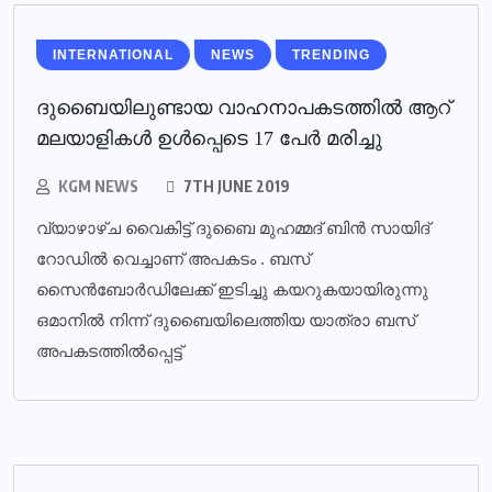
INTERNATIONAL
NEWS
TRENDING
ദുബൈയിലുണ്ടായ വാഹനാപകടത്തില്‍ ആറ്
മലയാളികള്‍ ഉള്‍പ്പെടെ 17 പേര്‍ മരിച്ചു
KGM NEWS
7TH JUNE 2019
വ്യാഴാഴ്ച വൈകിട്ട് ദുബൈ മുഹമ്മദ് ബിൻ സായിദ്
റോഡിൽ വെച്ചാണ് അപകടം . ബസ്
സൈൻബോർഡിലേക്ക് ഇടിച്ചു കയറുകയായിരുന്നു
ഒമാനിൽ നിന്ന് ദുബൈയിലെത്തിയ യാത്രാ ബസ്
അപകടത്തിൽപ്പെട്ട്