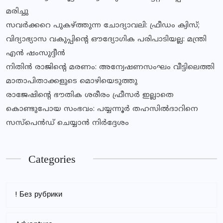
മരിച്ചു
സവര്‍ക്കറെ പുകഴ്ത്തുന്ന ചോദ്യാവലി: ഫ്രീഡം ക്വിസ്;
വിദ്യാഭ്യാസ വകുപ്പിൻ്റെ ഔദ്യോഗിക പരിപാടിയല്ല: മന്ത്രി
എൻ ഷംസുദ്ദീൻ
നിതിൻ രാജിൻ്റെ മരണം: അന്വേഷണസംഘം വീട്ടിലെത്തി
മാതാപിതാക്കളുടെ മൊഴിയെടുത്തു
രാജേഷിന്റെ ഭൗതിക ശരീരം ഫ്രീസര്‍ ഇല്ലാതെ
കൊണ്ടുപോയ സംഭവം: പയ്യന്നൂര്‍ തഹസില്‍ദാറിനെ
സസ്‌പെന്‍ഡ് ചെയ്യാന്‍ നിര്‍ദ്ദേശം
Categories
! Без рубрики