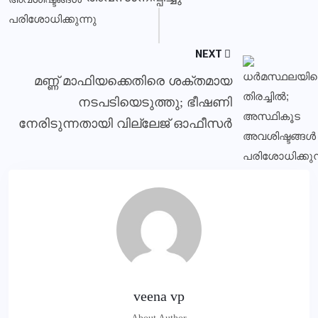
NEXT
മണ്ണ് മാഫിയക്കെതിരെ ശക്തമായ
നടപടിയെടുത്തു; ഭീഷണി
നേരിടുന്നതായി വില്ലേജ് ഓഫീസർ
veena vp