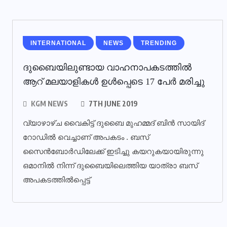
INTERNATIONAL
NEWS
TRENDING
ദുബൈയിലുണ്ടായ വാഹനാപകടത്തില്‍
ആറ് മലയാളികള്‍ ഉള്‍പ്പെടെ 17 പേര്‍ മരിച്ചു
KGM NEWS
7TH JUNE 2019
വ്യാഴാഴ്ച വൈകിട്ട് ദുബൈ മുഹമ്മദ് ബിൻ സായിദ്
റോഡിൽ വെച്ചാണ് അപകടം . ബസ്
സൈൻബോർഡിലേക്ക് ഇടിച്ചു കയറുകയായിരുന്നു
ഒമാനിൽ നിന്ന് ദുബൈയിലെത്തിയ യാത്രാ ബസ്
അപകടത്തിൽപ്പെട്ട്