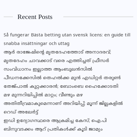
Recent Posts
Så fungerar Bästa betting utan svensk licens: en guide till
snabba insättningar och uttag
ആര്‍ രാജേഷിന്റെ മൃതദേഹത്തോട് അനാദരവ്;
മൃതദേഹം ചാവക്കാട് വരെ എത്തിച്ചത് ഫ്രീസര്‍
സംവിധാനം ഇല്ലാത്ത ആംബുലന്‍സില്‍
പീഡനക്കേസില്‍ തെഹല്‍ക്ക മുന്‍ എഡിറ്റര്‍ തരുണ്‍
തേജ്പാല്‍ കുറ്റക്കാരന്‍; ബോംബെ ഹൈക്കോടതി
മഴ മുന്നറിയിപ്പില്‍ മാറ്റം; വീണ്ടും മഴ
അതിതീവ്രമാകുമെന്നാണ് അറിയിപ്പ്; മൂന്ന് ജില്ലകളില്‍
റെഡ് അലേര്‍ട്ട്
ഇഡി ഉദ്യോഗസ്ഥരെ ആക്രമിച്ച കേസ്; ഐ.പി
ബിനുവടക്കം ആറ് പ്രതികള്‍ക്ക് കൂടി ജാമ്യം