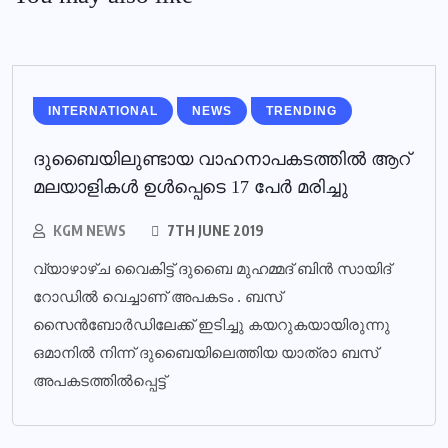
INTERNATIONAL
NEWS
TRENDING
ദുബൈയിലുണ്ടായ വാഹനാപകടത്തില്‍ ആറ്
മലയാളികള്‍ ഉള്‍പ്പെടെ 17 പേര്‍ മരിച്ചു
KGM NEWS
7TH JUNE 2019
വ്യാഴാഴ്ച വൈകിട്ട് ദുബൈ മുഹമ്മദ് ബിൻ സായിദ്
റോഡിൽ വെച്ചാണ് അപകടം . ബസ്
സൈൻബോർഡിലേക്ക് ഇടിച്ചു കയറുകയായിരുന്നു
ഒമാനിൽ നിന്ന് ദുബൈയിലെത്തിയ യാത്രാ ബസ്
അപകടത്തിൽപ്പെട്ട്