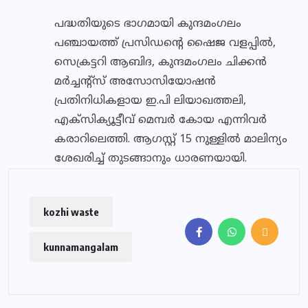
പദ്ധതിയുടെ ഭാഗമായി കുന്ദമംഗലം
പഞ്ചായത്ത് പ്രസിഡന്റെ ഷൈജ വളപ്പില്‍,
സെക്രട്ടറി ആബിദ, കുന്ദമംഗലം ചിക്കന്‍
മര്‍ച്ചന്റ്‌സ് അസോസിയോഷന്‍
പ്രതിനിധികളായ ഇ.പി ലിയാഖത്തലി,
എക്‌സിക്യൂട്ടീവ് മെമ്പര്‍ കോയ എന്നിവര്‍
കരാറിലെത്തി. ആഗസ്റ്റ് 15 നുള്ളില്‍ മാലിന്യം
ശേഖരിച്ച് തുടങ്ങാനും ധാരണയായി.
kozhi waste
kunnamangalam