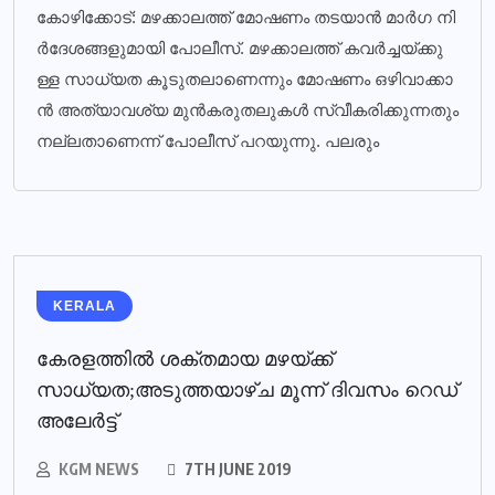
കോ​ഴി​ക്കോ​ട്: മ​ഴ​ക്കാ​ല​ത്ത് മോ​ഷ​ണം ത​ട​യാ​ന്‍ മാ​ര്‍​ഗ നി​
ര്‍​ദേ​ശ​ങ്ങ​ളു​മാ​യി​ പോ​ലീ​സ്. മ​ഴ​ക്കാ​ല​ത്ത് ക​വ​ര്‍​ച്ച​യ്ക്കു​
ള്ള സാ​ധ്യ​ത കൂ​ടു​ത​ലാ​ണെ​ന്നും മോ​ഷ​ണം ഒ​ഴി​വാ​ക്കാ​
ന്‍ അ​ത്യാ​വ​ശ്യ മു​ന്‍​ക​രു​ത​ലു​ക​ള്‍ സ്വീ​ക​രി​ക്കു​ന്ന​തും
ന​ല്ല​താ​ണെ​ന്ന് പോ​ലീ​സ് പ​റ​യു​ന്നു. പ​ല​രും
KERALA
കേരളത്തില്‍ ശക്തമായ മഴയ്ക്ക്
സാധ്യത;അടുത്തയാഴ്ച മൂന്ന് ദിവസം റെഡ്
അലേര്‍ട്ട്
KGM NEWS
7TH JUNE 2019