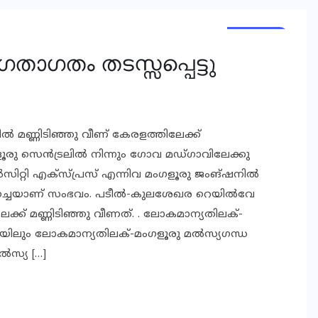
KERALA
NEWS
ഗതാഗതം തടസ്സപ്പെട്ടു
 മണ്ണിടിഞ്ഞു വീണ് കേരളത്തിലേക്ക്
ംഗളൂരു സെൻട്രലിൽ നിന്നും ഗോവ മഡ്ഗാവിലേക്കു
റർസിറ്റി എക്‌സ്പ്രസ് എന്നിവ മംഗളൂരു ജംങ്ഷനിൽ
ുലർച്ചെയാണ് സംഭവം. പടീൽ-കുലശേഖര റെയിൽവേ
്ക് മണ്ണിടിഞ്ഞു വീണത്. . ലോകമാന്യതിലക്-
ടെയിലും ലോകമാന്യതിലക്-മംഗളൂരു മൽസ്യഗന്ധ
മൽസ്യ […]