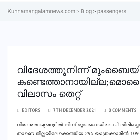
Kunnamangalamnews.com
Blog
passengers
>
>
വിദേശത്തുനിന്ന് മുംബൈയ
കണ്ടെത്താനായില്ല;മൊബൈല
വിലാസം തെറ്റ്
EDITORS
7TH DECEMBER 2021
0 COMMENTS
വിദേശരാജ്യങ്ങളില്‍ നിന്ന് മുംബൈയിലേക്ക് തിരിച്
താണെ ജില്ലയിലേക്കെത്തിയ 295 യാത്രക്കാരിൽ 10