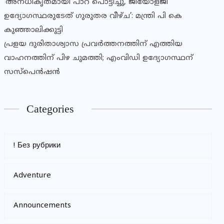
‘അനധികൃതമായി പാറ പൊട്ടിച്ചു, ജിയോളജി
ഉദ്യോഗസ്ഥരുടേത് ഗുരുതര വീഴ്ച’: മന്ത്രി പി കെ
കുഞ്ഞാലിക്കുട്ടി
പ്രളയ ദുരിതാശ്വാസ പ്രവര്‍ത്തനത്തിന് എത്തിയ
വാഹനത്തിന് പിഴ ചുമത്തി; എംവിഡി ഉദ്യോഗസ്ഥന്
സസ്‌പെന്‍ഷന്‍
Categories
! Без рубрики
Adventure
Announcements