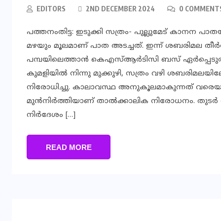
EDITORS
2ND DECEMBER 2024
0 COMMENT
പത്തനംതിട്ട: ഇടുക്കി സത്രം- പുല്ലുമേട് കാനന പാതയി
മഴയും മൂലമാണ് പാത അടച്ചത്. ഇന്ന് ശബരിമല തീര്‍ത്ഥ
പമ്പയിലെത്താന്‍ കെഎസ്ആര്‍ടിസി ബസ് ഏര്‍പ്പെടു
കുമളിയില്‍ നിന്നു മുക്കുഴി, സത്രം വഴി ശബരിമലയ
നിരോധിച്ചു. കാലാവസ്ഥ അനുകൂലമാകുന്നത് വരെയ
മുന്‍നിര്‍ത്തിയാണ് താല്‍ക്കാലിക നിരോധനം. തുടര്
നിര്‍ദേശം […]
READ MORE