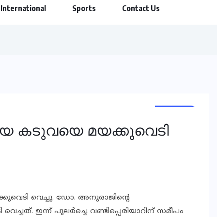
International
Sports
Contact Us
KERALA
KERALA
ങ്ങിയ കടുവയെ മയക്കുവെടി
യക്കുവെടി വെച്ചു. ഡോ. അനുരാജിന്റെ
്ചത്. ഇന്ന് പുലര്‍ച്ചെ വണ്ടിപ്പെരിയാറിന് സമീപം