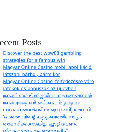
ecent Posts
Discover the best wow88 gambling
strategies for a famous win
Magyar Online Casino mobil applikáció:
játszani bárhol, bármikor
Magyar Online Casino: felfedezésre váró
játékok és bónuszok az új évben
കോഴിക്കോട് ജില്ലയിലെ പ്രൊഫഷണൽ
കോളെജുകൾ ഒഴികെ വിദ്യാഭ്യാസ
സ്ഥാപനങ്ങൾക്ക് നാളെ (ശനി) അവധി
‘ഭർത്താവിന്റെ കുടുംബത്തിനൊപ്പം
താമസിക്കാനാകില്ല; ഫ്ലാറ്റ് വേണം’;
വിവാഹമോചനം അനുവദിച്ച്