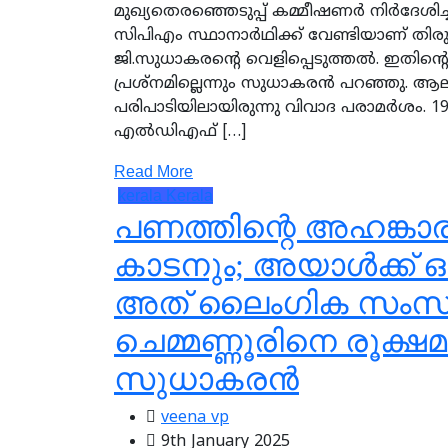
മുഖ്യതെരഞ്ഞെടുപ്പ് കമ്മീഷണര്‍ നിര്‍ദേശിച
സിപിഎം സ്ഥാനാര്‍ഥിക്ക് വേണ്ടിയാണ് തിരു
ജി.സുധാകരന്റെ വെളിപ്പെടുത്തല്‍. ഇതിന്റ
പ്രശ്‌നമില്ലെന്നും സുധാകരന്‍ പറഞ്ഞു. ആല
പരിപാടിയിലായിരുന്നു വിവാദ പരാമര്‍ശം. 1
എല്‍ഡിഎഫ് […]
Read More
kerala
Kerala
പണത്തിന്റെ അഹങ്കാര
കാടനും; അയാള്‍ക്ക് 
അത് ലൈംഗിക സംസ്
ചെമ്മണ്ണൂരിനെ രൂക്ഷമായ
സുധാകരന്‍
veena vp
9th January 2025