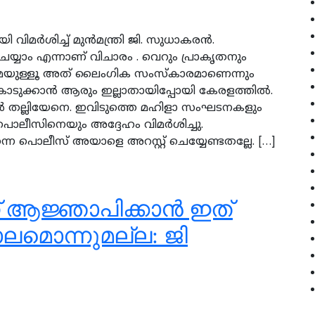
മര്‍ശിച്ച് മുന്‍മന്ത്രി ജി. സുധാകരന്‍.
യ്യാം എന്നാണ് വിചാരം . വെറും പ്രാകൃതനും
മേയുള്ളൂ അത് ലൈംഗിക സംസ്‌കാരമാണെന്നും
ൊടുക്കാന്‍ ആരും ഇല്ലാതായിപ്പോയി കേരളത്തില്‍.
ങള്‍ തല്ലിയേനെ. ഇവിടുത്തെ മഹിളാ സംഘടനകളും
പൊലീസിനെയും അദ്ദേഹം വിമര്‍ശിച്ചു.
‍ തന്നെ പൊലീസ് അയാളെ അറസ്റ്റ് ചെയ്യേണ്ടതല്ലേ. […]
് ആജ്ഞാപിക്കാന്‍ ഇത്
ാലമൊന്നുമല്ല: ജി