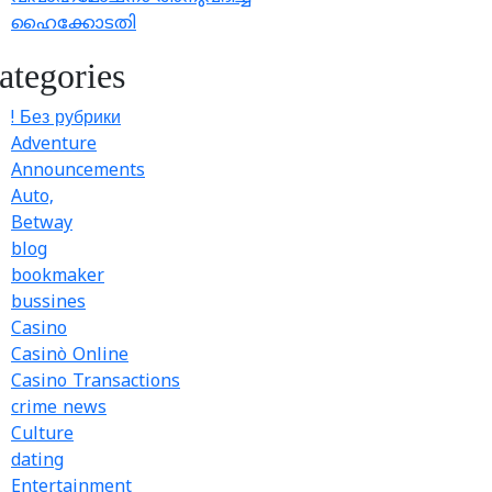
ഹൈക്കോടതി
ategories
! Без рубрики
Adventure
Announcements
Auto,
Betway
blog
bookmaker
bussines
Casino
Casinò Online
Casino Transactions
crime news
Culture
dating
Entertainment