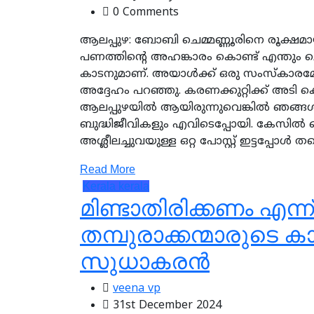
0 Comments
ആലപ്പുഴ: ബോബി ചെമ്മണ്ണൂരിനെ രൂക്ഷമായി വി
പണത്തിന്റെ അഹങ്കാരം കൊണ്ട് എന്തും ചെ
കാടനുമാണ്. അയാള്‍ക്ക് ഒരു സംസ്‌കാര
അദ്ദേഹം പറഞ്ഞു. കരണക്കുറ്റിക്ക് അടി ക
ആലപ്പുഴയില്‍ ആയിരുന്നുവെങ്കില്‍ ഞങ്
ബുദ്ധിജീവികളും എവിടെപ്പോയി. കേസില്‍ 
അശ്ലീലച്ചുവയുള്ള ഒറ്റ പോസ്റ്റ് ഇട്ടപ്പോള്
Read More
Kerala
kerala
മിണ്ടാതിരിക്കണം എന്ന
തമ്പുരാക്കന്മാരുടെ ക
സുധാകരന്‍
veena vp
31st December 2024