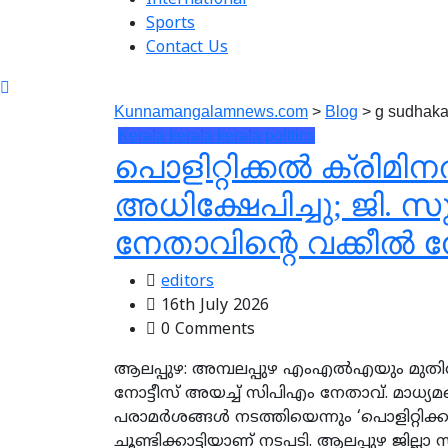
International
Sports
Contact Us
Kunnamangalamnews.com
>
Blog
>
g sudhaka
Kerala
kerala
kerala politics
പൊളിറ്റിക്കല്‍ ക്രിമിനല്
അധിക്ഷേപിച്ചു; ജി.
നേതാവിന്റെ വക്കീല്‍ ന
editors
16th July 2026
0 Comments
ആലപ്പുഴ: അമ്പലപ്പുഴ എംഎല്‍എയും മുതി
നോട്ടീസ് അയച്ച് സിപിഎം നേതാവ്. മാധ
പരാമര്‍ശങ്ങള്‍ നടത്തിയെന്നും ‘പൊളിറ്റിക്കല
ചൂണ്ടിക്കാട്ടിയാണ് നടപടി. ആലപ്പുഴ ജില്ലാ 