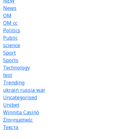
NEW
News
OM
OM cc
Politics
Public
science
Sport
Sports
Technology
test
Trending
ukrain russia war
Uncategorised
Unibet
Winnita Casinò
Στοιχηματικές
Текста