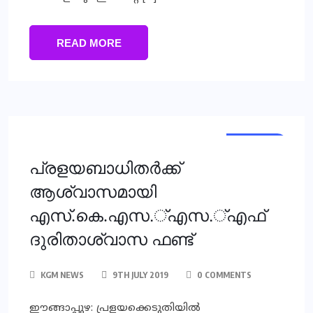
READ MORE
KERALA
പ്രളയബാധിതര്‍ക്ക്
ആശ്വാസമായി
എസ്.കെ.എസ.്എസ.്എഫ്
ദുരിതാശ്വാസ ഫണ്ട്
KGM NEWS
9TH JULY 2019
0 COMMENTS
ഈങ്ങാപ്പുഴ: പ്രളയക്കെടുതിയില്‍