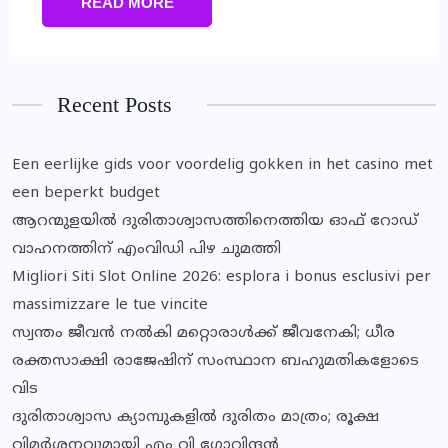
READ MORE
Recent Posts
Een eerlijke gids voor voordelig gokken in het casino met
een beperkt budget
ആറന്മുളയിൽ ദുരിതാശ്വാസത്തിനെത്തിയ ഓഫ് റോഡ്
വാഹനത്തിന് എംവിഡി പിഴ ചുമത്തി
Migliori Siti Slot Online 2026: esplora i bonus esclusivi per
massimizzare le tue vincite
സ്വന്തം ജീവൻ നൽകി മറ്റൊരാൾക്ക് ജീവനേകി; ധീര
രക്തസാക്ഷി രാജേഷിന് സംസ്ഥാന ബഹുമതികളോടെ
വിട
ദുരിതാശ്വാസ ക്യാമ്പുകളിൽ ദുരിതം മാത്രം; രൂക്ഷ
വിമർശനവുമായി എം വി ഗോവിന്ദൻ