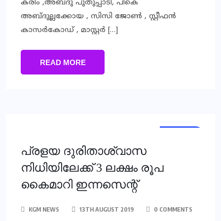
കരീം ,അബ്ദു പുതുപ്പാടി, പികെ
അബ്ദുല്ലക്കോയ , സിസി ജോണ്‍ , സ്റ്റീഫന്‍
കാസര്‍കോഡ് , മാസ്റ്റര്‍ […]
READ MORE
KERALA
പ്രളയ ദുരിതാശ്വാസ
നിധിയിലേക്ക് 3 ലക്ഷം രൂപ
കൈമാറി ഇന്നസെന്റ്
KGM NEWS
13TH AUGUST 2019
0 COMMENTS