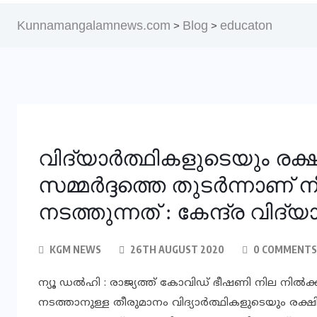
Kunnamangalamnews.com
Blog
educaton
>
>
വിദ്യാർത്ഥികളുടെയും രക്
സമ്മർദ്ദത്തെ തുടർന്നാണ് ന
നടത്തുന്നത് : കേന്ദ്ര വിദ്യ
KGM NEWS
26TH AUGUST 2020
0 COMMENTS
ന്യൂ ഡൽഹി : രാജ്യത്ത് കോവിഡ് ഭീഷണി നില നിൽക്
നടത്താനുള്ള തീരുമാനം വിദ്യാർത്ഥികളുടെയും രക്