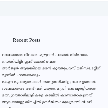
Recent Posts
വന്ദേമാതര വിവാദം: മുഴുവൻ പാടാൻ നിർദേശം
നൽകിയിട്ടില്ലെന്ന് ലോക് ഭവൻ
അർജുൻ ആയങ്കിയെ ഉടൻ കൂത്തുപറമ്പ് മജിസ്ട്രേറ്റിന്
മുന്നിൽ ഹാജരാക്കും
കേന്ദ്ര പ്രോട്ടോകോൾ അനുസരിക്കില്ല; കേരളത്തിൽ
വന്ദേമാതരം രണ്ട് വരി മാത്രം: മന്ത്രി കെ മുരളീധരൻ
മത്സ്യത്തൊഴിലാളികളെ കടലിൽ കാണാതാകുന്നത്
ആദ്യമായല്ല; തിരച്ചിൽ ഊർജിതം: മുഖ്യമന്ത്രി വി ഡി