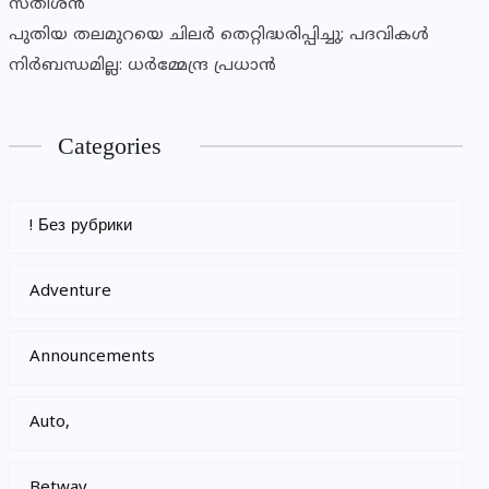
സതീശൻ
പുതിയ തലമുറയെ ചിലർ തെറ്റിദ്ധരിപ്പിച്ചു; പദവികൾ
നിർബന്ധമില്ല: ധർമ്മേന്ദ്ര പ്രധാൻ
Categories
! Без рубрики
Adventure
Announcements
Auto,
Betway