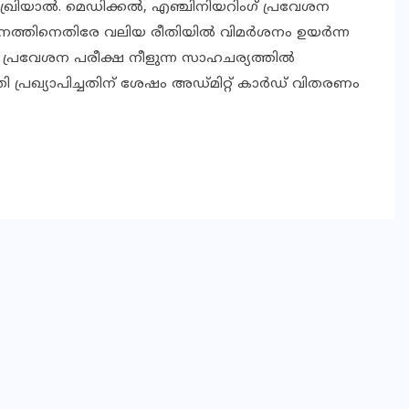
് പൊഖ്രിയാൽ. മെഡിക്കൽ, എഞ്ചിനിയറിംഗ് പ്രവേശന
ുമാനത്തിനെതിരേ വലിയ രീതിയിൽ വിമർശനം ഉയർന്ന
. പ്രവേശന പരീക്ഷ നീളുന്ന സാഹചര്യത്തിൽ
തി പ്രഖ്യാപിച്ചതിന് ശേഷം അഡ്മിറ്റ് കാർഡ് വിതരണം