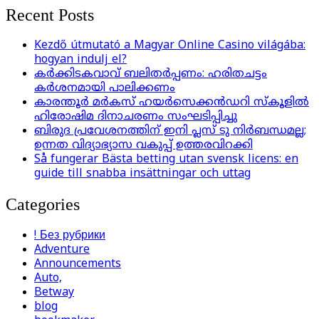
Recent Posts
Kezdő útmutató a Magyar Online Casino világába:
hogyan indulj el?
കര്‍ക്കിടകവാവ് ബലിതര്‍പ്പണം: ഹരിതചട്ടം
കര്‍ശനമായി പാലിക്കണം
കാരന്തൂര്‍ മര്‍കസ് ഹയര്‍സെക്കന്‍ഡറി സ്‌കൂളില്‍
ഹിരോഷിമ ദിനാചരണം സംഘടിപ്പിച്ചു
ബിരുദ പ്രവേശനത്തിന് ഇനി പ്ലസ് ടു നിര്‍ബന്ധമല്ല;
ഉന്നത വിദ്യാഭ്യാസ വകുപ്പ് ഉത്തരവിറക്കി
Så fungerar Bästa betting utan svensk licens: en
guide till snabba insättningar och uttag
Categories
! Без рубрики
Adventure
Announcements
Auto,
Betway
blog