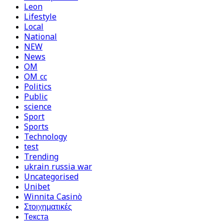
Leon
Lifestyle
Local
National
NEW
News
OM
OM cc
Politics
Public
science
Sport
Sports
Technology
test
Trending
ukrain russia war
Uncategorised
Unibet
Winnita Casinò
Στοιχηματικές
Текста