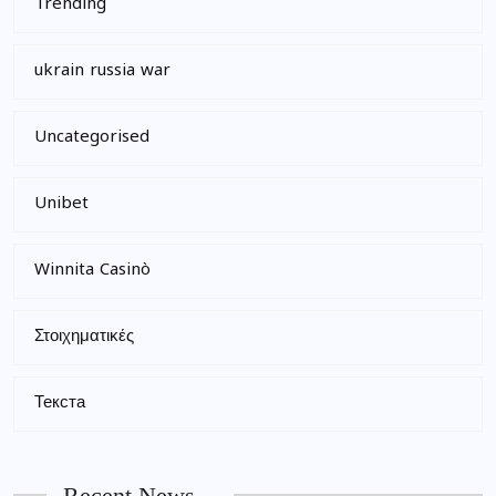
Trending
ukrain russia war
Uncategorised
Unibet
Winnita Casinò
Στοιχηματικές
Текста
Recent News