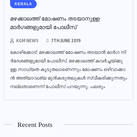
KERALA
മഴക്കാലത്ത് മോഷണം തടയാനുള്ള
മാര്‍ഗങ്ങളുമായി പോലീസ്‌
KGM NEWS
7TH JUNE 2019
കോ​ഴി​ക്കോ​ട്: മ​ഴ​ക്കാ​ല​ത്ത് മോ​ഷ​ണം ത​ട​യാ​ന്‍ മാ​ര്‍​ഗ നി​
ര്‍​ദേ​ശ​ങ്ങ​ളു​മാ​യി​ പോ​ലീ​സ്. മ​ഴ​ക്കാ​ല​ത്ത് ക​വ​ര്‍​ച്ച​യ്ക്കു​
ള്ള സാ​ധ്യ​ത കൂ​ടു​ത​ലാ​ണെ​ന്നും മോ​ഷ​ണം ഒ​ഴി​വാ​ക്കാ​
ന്‍ അ​ത്യാ​വ​ശ്യ മു​ന്‍​ക​രു​ത​ലു​ക​ള്‍ സ്വീ​ക​രി​ക്കു​ന്ന​തും
ന​ല്ല​താ​ണെ​ന്ന് പോ​ലീ​സ് പ​റ​യു​ന്നു. പ​ല​രും
Recent Posts