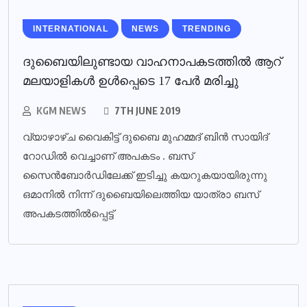
INTERNATIONAL
NEWS
TRENDING
ദുബൈയിലുണ്ടായ വാഹനാപകടത്തില്‍ ആറ്
മലയാളികള്‍ ഉള്‍പ്പെടെ 17 പേര്‍ മരിച്ചു
KGM NEWS
7TH JUNE 2019
വ്യാഴാഴ്ച വൈകിട്ട് ദുബൈ മുഹമ്മദ് ബിൻ സായിദ്
റോഡിൽ വെച്ചാണ് അപകടം . ബസ്
സൈൻബോർഡിലേക്ക് ഇടിച്ചു കയറുകയായിരുന്നു
ഒമാനിൽ നിന്ന് ദുബൈയിലെത്തിയ യാത്രാ ബസ്
അപകടത്തിൽപ്പെട്ട്