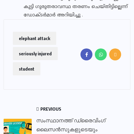
കുട്ടി ഗുരുതരാവസ്ഥ തരണം ചെയ്തിട്ടില്ലെന്ന്
ഡോക്ടർമാർ അറിയിച്ചു .
elephant attack
seriously injured
student
PREVIOUS
സംസ്ഥാനത്ത് ഡ്രൈവിംഗ്
ലൈസൻസുകളുടെയും