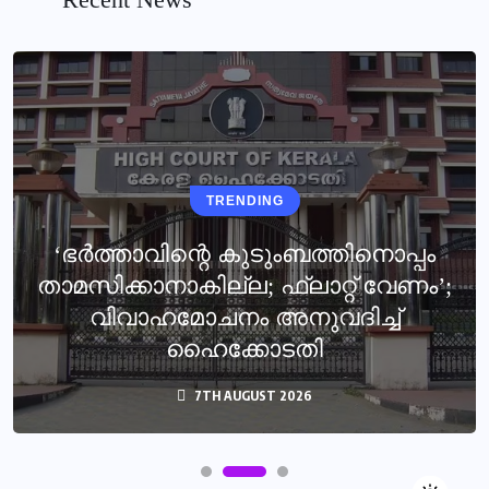
TRENDING
‘ഭർത്താവിന്റെ കുടുംബത്തിനൊപ്പം
താമസിക്കാനാകില്ല; ഫ്ലാറ്റ് വേണം’;
വിവാഹമോചനം അനുവദിച്ച്
ഹൈക്കോടതി
7TH AUGUST 2026