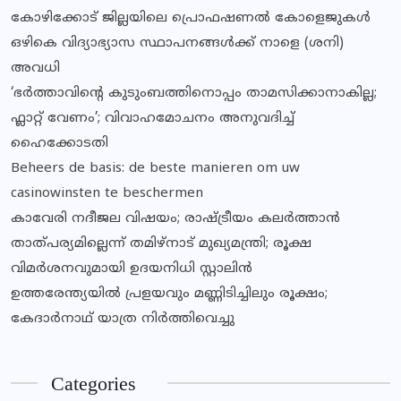
കോഴിക്കോട് ജില്ലയിലെ പ്രൊഫഷണൽ കോളെജുകൾ
ഒഴികെ വിദ്യാഭ്യാസ സ്ഥാപനങ്ങൾക്ക് നാളെ (ശനി)
അവധി
‘ഭർത്താവിന്റെ കുടുംബത്തിനൊപ്പം താമസിക്കാനാകില്ല;
ഫ്ലാറ്റ് വേണം’; വിവാഹമോചനം അനുവദിച്ച്
ഹൈക്കോടതി
Beheers de basis: de beste manieren om uw
casinowinsten te beschermen
കാവേരി നദീജല വിഷയം; രാഷ്ട്രീയം കലര്‍ത്താന്‍
താത്പര്യമില്ലെന്ന് തമിഴ്‌നാട് മുഖ്യമന്ത്രി; രൂക്ഷ
വിമര്‍ശനവുമായി ഉദയനിധി സ്റ്റാലിന്‍
ഉത്തരേന്ത്യയിൽ പ്രളയവും മണ്ണിടിച്ചിലും രൂക്ഷം;
കേദാർനാഥ് യാത്ര നിർത്തിവെച്ചു
Categories