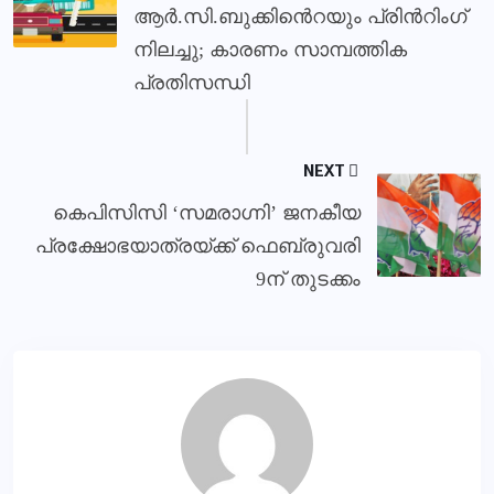
ആർ.സി.ബുക്കിൻെറയും പ്രിൻറിംഗ്
നിലച്ചു; കാരണം സാമ്പത്തിക
പ്രതിസന്ധി
NEXT
കെപിസിസി ‘സമരാഗ്നി’ ജനകീയ
പ്രക്ഷോഭയാത്രയ്ക്ക് ഫെബ്രുവരി
9ന് തുടക്കം