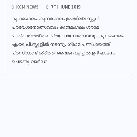
KGM NEWS
7TH JUNE 2019
കുന്ദമംഗലം: കുന്ദമംഗലം ഉപജില്ല സ്കൂൾ
പ്രവേശനോത്സവവും കുന്ദമംഗലം ഗ്രാമ
പഞ്ചായത്ത് തല പ്രവേശനോത്സവവും കുന്ദമംഗലം
എ.യു.പി.സ്കൂളിൽ നടന്നു. ഗ്രാമ പഞ്ചായത്ത്
പ്രസിഡണ്ട് ശ്രീമതി.ഷൈജ വളപ്പിൽ ഉദ്ഘാടനം
ചെയ്തു.വാർഡ്