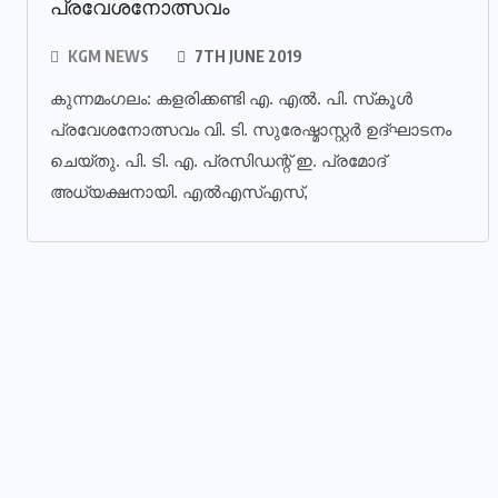
പ്രവേശനോത്സവം
KGM NEWS
7TH JUNE 2019
കുന്നമംഗലം: കളരിക്കണ്ടി എ. എല്‍. പി. സ്‌കൂള്‍
പ്രവേശനോത്സവം വി. ടി. സുരേഷ്മാസ്റ്റര്‍ ഉദ്ഘാടനം
ചെയ്തു. പി. ടി. എ. പ്രസിഡന്റ് ഇ. പ്രമോദ്
അധ്യക്ഷനായി. എല്‍എസ്എസ്,