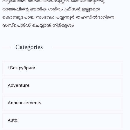
വീട്ടിലെത്തി മാതാപിതാക്കളുടെ മൊഴിയെടുത്തു
രാജേഷിന്റെ ഭൗതിക ശരീരം ഫ്രീസര്‍ ഇല്ലാതെ
കൊണ്ടുപോയ സംഭവം: പയ്യന്നൂര്‍ തഹസില്‍ദാറിനെ
സസ്‌പെന്‍ഡ് ചെയ്യാന്‍ നിര്‍ദ്ദേശം
Categories
! Без рубрики
Adventure
Announcements
Auto,