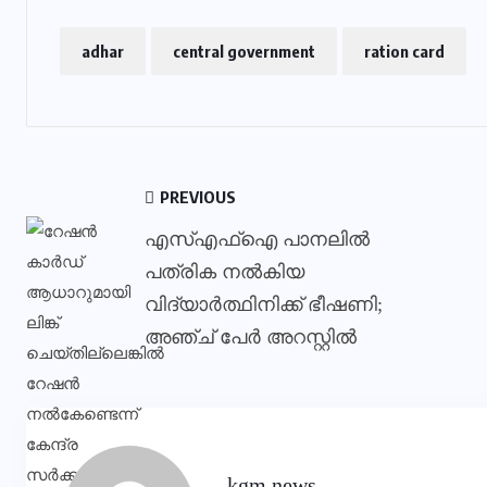
adhar
central government
ration card
PREVIOUS
എസ്‌എഫ്‌ഐ പാനലില്‍
പത്രിക നല്‍കിയ
വിദ്യാര്‍ത്ഥിനിക്ക് ഭീഷണി;
അഞ്ച് പേർ അറസ്റ്റിൽ
kgm news