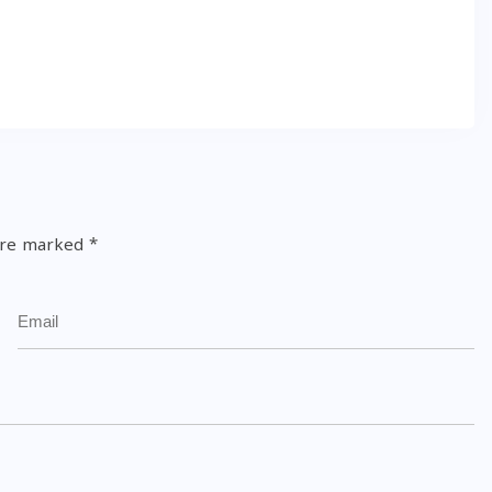
 are marked
*