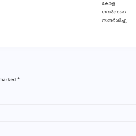
e marked
*