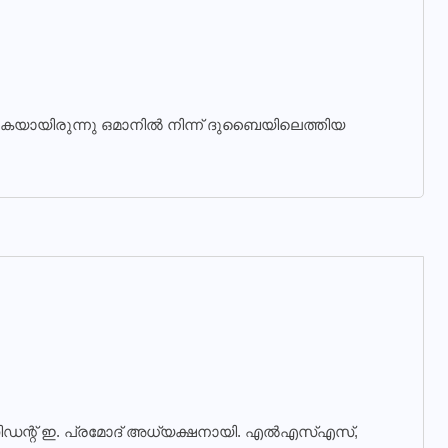
കയായിരുന്നു ഒമാനിൽ നിന്ന് ദുബൈയിലെത്തിയ
 പ്രസിഡന്റ് ഇ. പ്രമോദ് അധ്യക്ഷനായി. എല്‍എസ്എസ്,