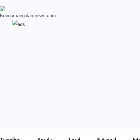
Trending
Kerala
Local
National
Int