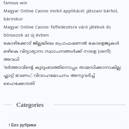
famous win
Magyar Online Casino mobil applikáció: játszani bárhol,
bármikor
Magyar Online Casino: felfedezésre váró játékok és
bónuszok az új évben
കോഴിക്കോട് ജില്ലയിലെ പ്രൊഫഷണൽ കോളെജുകൾ
ഒഴികെ വിദ്യാഭ്യാസ സ്ഥാപനങ്ങൾക്ക് നാളെ (ശനി)
അവധി
‘ഭർത്താവിന്റെ കുടുംബത്തിനൊപ്പം താമസിക്കാനാകില്ല;
ഫ്ലാറ്റ് വേണം’; വിവാഹമോചനം അനുവദിച്ച്
ഹൈക്കോടതി
Categories
! Без рубрики