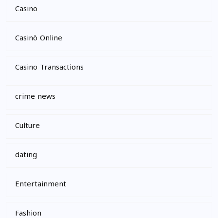
Casino
Casinò Online
Casino Transactions
crime news
Culture
dating
Entertainment
Fashion