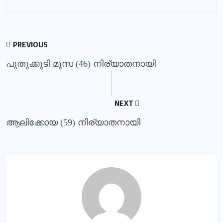
PREVIOUS
പുതുക്കുടി മൂസ (46) നിര്യാതനായി
NEXT
ആലിക്കോയ (59) നിര്യാതനായി