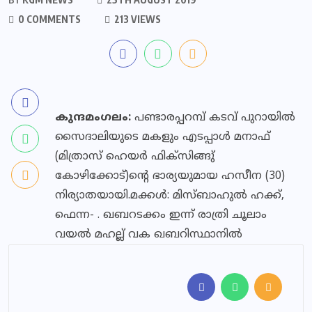
0 COMMENTS
213 VIEWS
കുന്ദമംഗലം:
പണ്ടാരപ്പറമ്പ് കടവ് പുറായിൽ
സൈദാലിയുടെ മകളും എടപ്പാൾ മനാഫ്
(മിത്രാസ് ഹെയർ ഫിക്സിങ്ങു്
കോഴിക്കോട്)ന്റെ ഭാര്യയുമായ ഹസീന (30)
നിര്യാതയായി.മക്കൾ: മിസ്ബാഹുൽ ഹക്ക്,
ഫെന്ന- . ഖബറടക്കം ഇന്ന് രാത്രി ചൂലാം
വയൽ മഹല്ല് വക ഖബറിസ്ഥാനിൽ