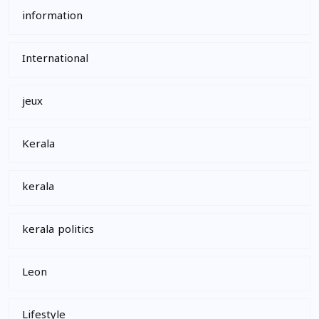
information
International
jeux
Kerala
kerala
kerala politics
Leon
Lifestyle