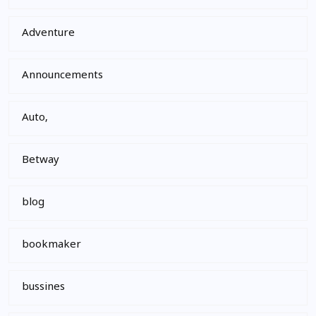
Adventure
Announcements
Auto,
Betway
blog
bookmaker
bussines