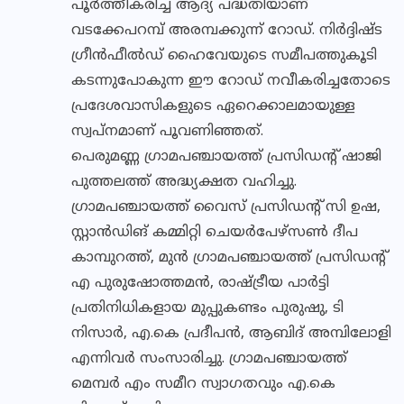
പൂർത്തീകരിച്ച ആദ്യ പദ്ധതിയാണ്
വടക്കേപറമ്പ് അരമ്പക്കുന്ന് റോഡ്. നിർദ്ദിഷ്ട
ഗ്രീൻഫീൽഡ് ഹൈവേയുടെ സമീപത്തുകൂടി
കടന്നുപോകുന്ന ഈ റോഡ് നവീകരിച്ചതോടെ
പ്രദേശവാസികളുടെ ഏറെക്കാലമായുള്ള
സ്വപ്നമാണ് പൂവണിഞ്ഞത്.
പെരുമണ്ണ ഗ്രാമപഞ്ചായത്ത് പ്രസിഡന്റ് ഷാജി
പുത്തലത്ത് അദ്ധ്യക്ഷത വഹിച്ചു.
ഗ്രാമപഞ്ചായത്ത് വൈസ് പ്രസിഡന്റ് സി ഉഷ,
സ്റ്റാൻഡിങ് കമ്മിറ്റി ചെയർപേഴ്സൺ ദീപ
കാമ്പുറത്ത്, മുൻ ഗ്രാമപഞ്ചായത്ത് പ്രസിഡന്റ്
എ പുരുഷോത്തമൻ, രാഷ്ട്രീയ പാർട്ടി
പ്രതിനിധികളായ മുപ്പുകണ്ടം പുരുഷു, ടി
നിസാർ, എ.കെ പ്രദീപൻ, ആബിദ് അമ്പിലോളി
എന്നിവർ സംസാരിച്ചു. ഗ്രാമപഞ്ചായത്ത്
മെമ്പർ എം സമീറ സ്വാഗതവും എ.കെ