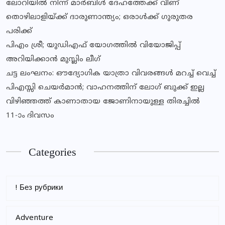
ലോറിയില്‍ നിന്ന് മാര്‍ബിള്‍ ദേഹത്തേക്ക് വീണ്
തൊഴിലാളിയ്ക്ക് ദാരുണാന്ത്യം; ഒരാൾക്ക് ഗുരുതര
പരിക്ക്
പിഎം ശ്രീ; യുഡിഎഫ് യോഗത്തില്‍ വിയോജിപ്പ്
അറിയിക്കാന്‍ മുസ്ലിം ലീഗ്
ചട്ട ലംഘനം: ഔദ്യോഗിക യാത്രാ വിവരങ്ങള്‍ മറച്ച് വെച്ച്
പിഎസ്സി ചെയര്‍മാന്‍; വാഹനത്തിന് ലോഗ് ബുക്ക് ഇല്ല
വിഴിഞ്ഞത്ത് കാണാതായ ജോണിനായുള്ള തിരച്ചില്‍
11-ാം ദിവസം
Categories
! Без рубрики
Adventure