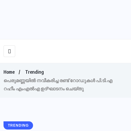
Home
Trending
പെരുമണ്ണയിൽ നവീകരിച്ച രണ്ട് റോഡുകൾ പി.ടി.എ
റഹീം എംഎൽഎ ഉദ്ഘാടനം ചെയ്തു
TRENDING