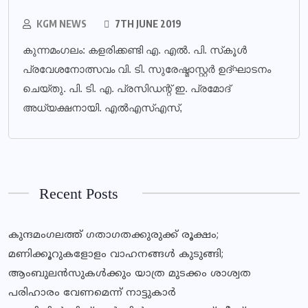
KGM NEWS
7TH JUNE 2019
കുന്നമംഗലം: കളരിക്കണ്ടി എ. എല്‍. പി. സ്‌കൂള്‍
പ്രവേശനോത്സവം വി. ടി. സുരേഷ്മാസ്റ്റര്‍ ഉദ്ഘാടനം
ചെയ്തു. പി. ടി. എ. പ്രസിഡന്റ് ഇ. പ്രമോദ്
അധ്യക്ഷനായി. എല്‍എസ്എസ്,
Recent Posts
കുന്ദമംഗലത്ത് ഗതാഗതക്കുരുക്ക് രൂക്ഷം;
മണിക്കൂറുകളോളം വാഹനങ്ങള്‍ കുടുങ്ങി;
ആംബുലന്‍സുകള്‍ക്കും യാത്ര മുടക്കം ശാശ്വത
പരിഹാരം വേണമെന്ന് നാട്ടുകാര്‍