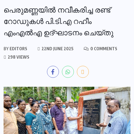
പെരുമണ്ണയിൽ നവീകരിച്ച രണ്ട്
റോഡുകൾ പി.ടി.എ റഹീം
എംഎൽഎ ഉദ്ഘാടനം ചെയ്തു
BY
EDITORS
22ND JUNE 2025
0 COMMENTS
298 VIEWS