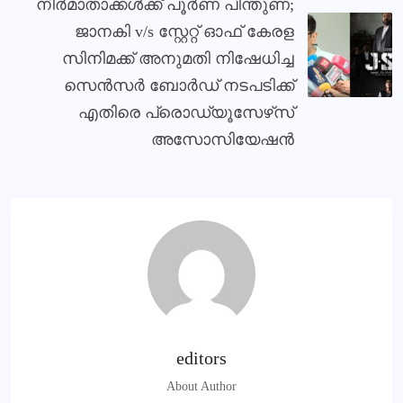
നിര്‍മാതാക്കള്‍ക്ക് പൂര്‍ണ പിന്തുണ;
ജാനകി v/s സ്റ്റേറ്റ് ഓഫ് കേരള
സിനിമക്ക് അനുമതി നിഷേധിച്ച
സെന്‍സര്‍ ബോര്‍ഡ് നടപടിക്ക്
എതിരെ പ്രൊഡ്യൂസേഴ്‌സ്
അസോസിയേഷന്‍
editors
About Author