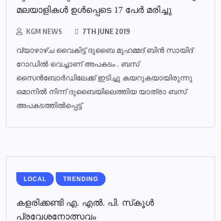
മലയാളികള്‍ ഉള്‍പ്പെടെ 17 പേര്‍ മരിച്ചു
KGM NEWS
7TH JUNE 2019
വ്യാഴാഴ്ച വൈകിട്ട് ദുബൈ മുഹമ്മദ് ബിൻ സായിദ്
റോഡിൽ വെച്ചാണ് അപകടം . ബസ്
സൈൻബോർഡിലേക്ക് ഇടിച്ചു കയറുകയായിരുന്നു
ഒമാനിൽ നിന്ന് ദുബൈയിലെത്തിയ യാത്രാ ബസ്
അപകടത്തിൽപ്പെട്ട്
LOCAL
TRENDING
കളരിക്കണ്ടി എ. എല്‍. പി. സ്‌കൂള്‍
പ്രവേശനോത്സവം