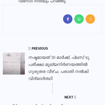
വിനോദ് നന്ദിയും പറഞ്ഞു.
PREVIOUS
നഷ്ടമായത് 30 മാർക്ക്; പ്ലസ് ടു
പരീക്ഷാ മൂല്യനിർണയത്തിൽ
ഗുരുതര വീഴ്ച; പരാതി നൽകി
വിദ്യാർത്ഥി
NEXT