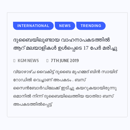
INTERNATIONAL
NEWS
TRENDING
ദുബൈയിലുണ്ടായ വാഹനാപകടത്തില്‍
ആറ് മലയാളികള്‍ ഉള്‍പ്പെടെ 17 പേര്‍ മരിച്ചു
KGM NEWS
7TH JUNE 2019
വ്യാഴാഴ്ച വൈകിട്ട് ദുബൈ മുഹമ്മദ് ബിൻ സായിദ്
റോഡിൽ വെച്ചാണ് അപകടം . ബസ്
സൈൻബോർഡിലേക്ക് ഇടിച്ചു കയറുകയായിരുന്നു
ഒമാനിൽ നിന്ന് ദുബൈയിലെത്തിയ യാത്രാ ബസ്
അപകടത്തിൽപ്പെട്ട്