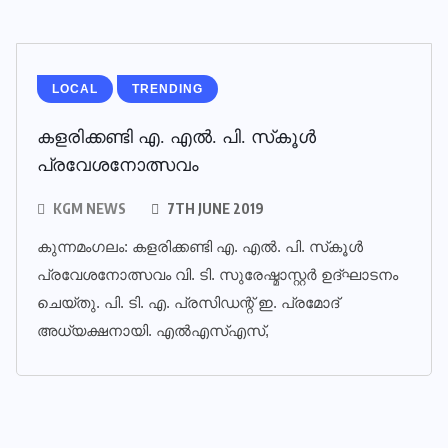
LOCAL
TRENDING
കളരിക്കണ്ടി എ. എല്‍. പി. സ്‌കൂള്‍
പ്രവേശനോത്സവം
KGM NEWS
7TH JUNE 2019
കുന്നമംഗലം: കളരിക്കണ്ടി എ. എല്‍. പി. സ്‌കൂള്‍
പ്രവേശനോത്സവം വി. ടി. സുരേഷ്മാസ്റ്റര്‍ ഉദ്ഘാടനം
ചെയ്തു. പി. ടി. എ. പ്രസിഡന്റ് ഇ. പ്രമോദ്
അധ്യക്ഷനായി. എല്‍എസ്എസ്,