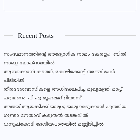
Recent Posts
സംസ്ഥാനത്തിന്‍റെ ഔദ്യോഗിക നാമം കേരളം; ബില്‍
നാളെ ലോക്സഭയില്‍
ആനക്കൊമ്പ് കടത്ത്; കോഴിക്കോട്ട് അഞ്ച് പേർ
പിടിയിൽ
തീരദേശവാസികളെ അധിക്ഷേപിച്ച മുഖ്യമന്ത്രി മാപ്പ്
പറയണം: പി എ മുഹമ്മദ് റിയാസ്
അജയ് ആയങ്കിക്ക് ജാമ്യം; ജാമ്യമെടുക്കാൻ എത്തിയ
ഗുണ്ടാ നേതാവ് കരുതൽ തടങ്കലിൽ
ധനുഷ്കോടി ദേശീയപാതയിൽ മണ്ണിടിച്ചിൽ