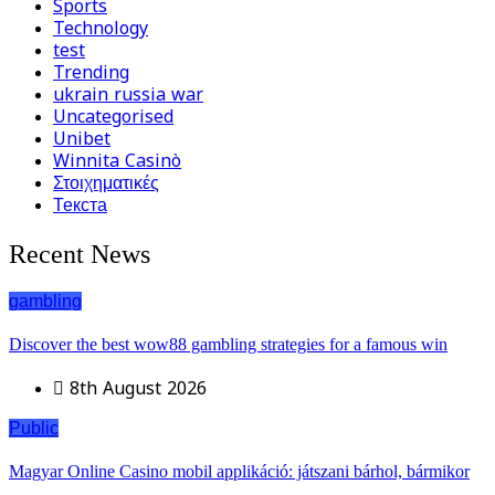
Sports
Technology
test
Trending
ukrain russia war
Uncategorised
Unibet
Winnita Casinò
Στοιχηματικές
Текста
Recent News
gambling
Discover the best wow88 gambling strategies for a famous win
8th August 2026
Public
Magyar Online Casino mobil applikáció: játszani bárhol, bármikor