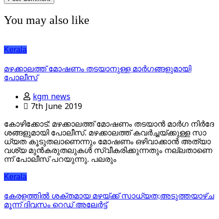
You may also like
Kerala
മഴക്കാലത്ത് മോഷണം തടയാനുള്ള മാര്‍ഗങ്ങളുമായി
പോലീസ്‌
kgm news
7th June 2019
കോ​ഴി​ക്കോ​ട്: മ​ഴ​ക്കാ​ല​ത്ത് മോ​ഷ​ണം ത​ട​യാ​ന്‍ മാ​ര്‍​ഗ നി​ര്‍​ദേ​
ശ​ങ്ങ​ളു​മാ​യി​ പോ​ലീ​സ്. മ​ഴ​ക്കാ​ല​ത്ത് ക​വ​ര്‍​ച്ച​യ്ക്കു​ള്ള സാ​
ധ്യ​ത കൂ​ടു​ത​ലാ​ണെ​ന്നും മോ​ഷ​ണം ഒ​ഴി​വാ​ക്കാ​ന്‍ അ​ത്യാ​
വ​ശ്യ മു​ന്‍​ക​രു​ത​ലു​ക​ള്‍ സ്വീ​ക​രി​ക്കു​ന്ന​തും ന​ല്ല​താ​ണെ​
ന്ന് പോ​ലീ​സ് പ​റ​യു​ന്നു. പ​ല​രും
Kerala
കേരളത്തില്‍ ശക്തമായ മഴയ്ക്ക് സാധ്യത;അടുത്തയാഴ്ച
മൂന്ന് ദിവസം റെഡ് അലേര്‍ട്ട്