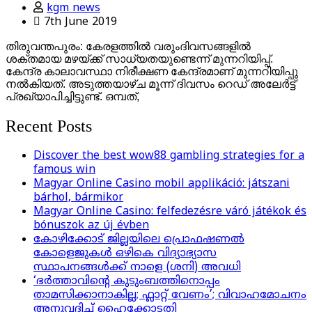
kgm news
7th June 2019
തിരുവന്തപുരം: കേരളത്തില്‍ വരുംദിവസങ്ങളില്‍
ശക്തമായ മഴയ്ക്ക് സാധ്യതയുണ്ടെന്ന് മുന്നറിയിപ്പ്.
കേന്ദ്ര കാലാവസ്ഥാ നിരീക്ഷണ കേന്ദ്രമാണ് മുന്നറിയിപ്പു
നല്‍കിയത്. അടുത്തയാഴ്ച മൂന്ന് ദിവസം റെഡ് അലേര്‍ട്ട്
പ്രഖ്യാപിച്ചിട്ടുണ്ട്. ഒമ്പത്,
Recent Posts
Discover the best wow88 gambling strategies for a
famous win
Magyar Online Casino mobil applikáció: játszani
bárhol, bármikor
Magyar Online Casino: felfedezésre váró játékok és
bónuszok az új évben
കോഴിക്കോട് ജില്ലയിലെ പ്രൊഫഷണൽ
കോളെജുകൾ ഒഴികെ വിദ്യാഭ്യാസ
സ്ഥാപനങ്ങൾക്ക് നാളെ (ശനി) അവധി
‘ഭർത്താവിന്റെ കുടുംബത്തിനൊപ്പം
താമസിക്കാനാകില്ല; ഫ്ലാറ്റ് വേണം’; വിവാഹമോചനം
അനുവദിച്ച് ഹൈക്കോടതി