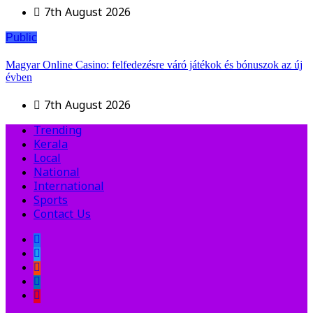
7th August 2026
Public
Magyar Online Casino: felfedezésre váró játékok és bónuszok az új
évben
7th August 2026
Trending
Kerala
Local
National
International
Sports
Contact Us