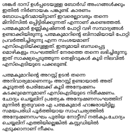
ശങ്കർ ദാസ് ഉൾപ്പടെയുള്ള ബോർഡ് അംഗങ്ങൾക്കും
ഇതിൽ നിർണായക പങ്കുണ്ട്. കാരണം
ബോധപൂർവമായിട്ടാണ് ഇവരെല്ലാവരും തന്നെ
മിനിട്സിൽ ഒപ്പിട്ടിരിക്കുന്നത് എന്നാണ് കണ്ടെത്തൽ.
പത്മകുമാർ ഉണ്ണികൃഷ്ണൻ പോറ്റി വഴി സമ്പാദ്യങ്ങൾ
ഉണ്ടാക്കിയിരുന്നു. പത്മകുമാറിന്റെ ബിനാമിയായി പോറ്റി
പ്രവർത്തിച്ചിരുന്നു എന്ന സംശയമാണ്
എസ്ഐടിയ്ക്കുള്ളത്. ഇതുമായി ബന്ധപ്പെട്ട
മൊഴികളും സംഘത്തിന് നേരത്തെ തന്നെ ലഭിച്ചിരുന്നു.
ഇത് സാക്ഷ്യപ്പെടുത്തുന്ന തെളിവുകൾ കൂടി നിലവിൽ
എസ്ഐടിയുടെ പക്കലുണ്ട്.
പത്മകുമാറിന്റെ അറസ്റ്റ് ഉടൻ തന്നെ
അനിവാര്യമാണെന്നും അറസ്റ്റ് ഉണ്ടായാൽ അത്
കൂടുതൽ പേരിലേക്ക് കൂടി അന്വേഷണം
കടക്കുമെന്നുമാണ് എസ്ഐടിയുടെ നിരീക്ഷണം.
ചോദ്യം ചെയ്യലിന് പ്രത്യേക അന്വേഷണസംഘത്തിന്
മുന്നിൽ ഇതുവരെ എ പത്മകുമാർ ഹാജരായിട്ടില്ല.
സമയപരിധി പൂർത്തിയായ സാഹചര്യത്തിൽ
അന്വേഷണസംഘം പുതിയ നോട്ടീസ് നൽകും.ചോദ്യം
ചെയ്യലിന് എത്തിയില്ലെങ്കിൽ കസ്റ്റഡിയിൽ
എടുക്കാനാണ് നീക്കം.