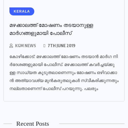
KERALA
മഴക്കാലത്ത് മോഷണം തടയാനുള്ള
മാര്‍ഗങ്ങളുമായി പോലീസ്‌
KGM NEWS
7TH JUNE 2019
കോ​ഴി​ക്കോ​ട്: മ​ഴ​ക്കാ​ല​ത്ത് മോ​ഷ​ണം ത​ട​യാ​ന്‍ മാ​ര്‍​ഗ നി​
ര്‍​ദേ​ശ​ങ്ങ​ളു​മാ​യി​ പോ​ലീ​സ്. മ​ഴ​ക്കാ​ല​ത്ത് ക​വ​ര്‍​ച്ച​യ്ക്കു​
ള്ള സാ​ധ്യ​ത കൂ​ടു​ത​ലാ​ണെ​ന്നും മോ​ഷ​ണം ഒ​ഴി​വാ​ക്കാ​
ന്‍ അ​ത്യാ​വ​ശ്യ മു​ന്‍​ക​രു​ത​ലു​ക​ള്‍ സ്വീ​ക​രി​ക്കു​ന്ന​തും
ന​ല്ല​താ​ണെ​ന്ന് പോ​ലീ​സ് പ​റ​യു​ന്നു. പ​ല​രും
Recent Posts