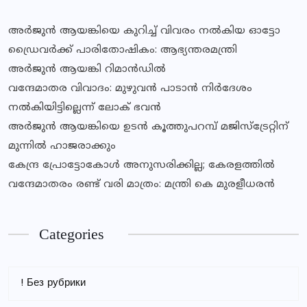
അർജുൻ ആയങ്കിയെ കുറിച്ച് വിവരം നൽകിയ ഓട്ടോ
ഡ്രൈവർക്ക് പാരിതോഷികം: ആഭ്യന്തരമന്ത്രി
അർജുൻ ആയങ്കി റിമാൻഡിൽ
വന്ദേമാതര വിവാദം: മുഴുവൻ പാടാൻ നിർദേശം
നൽകിയിട്ടില്ലെന്ന് ലോക് ഭവൻ
അർജുൻ ആയങ്കിയെ ഉടൻ കൂത്തുപറമ്പ് മജിസ്ട്രേറ്റിന്
മുന്നിൽ ഹാജരാക്കും
കേന്ദ്ര പ്രോട്ടോകോൾ അനുസരിക്കില്ല; കേരളത്തിൽ
വന്ദേമാതരം രണ്ട് വരി മാത്രം: മന്ത്രി കെ മുരളീധരൻ
Categories
! Без рубрики