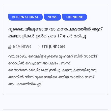
INTERNATIONAL
NEWS
TRENDING
ദുബൈയിലുണ്ടായ വാഹനാപകടത്തില്‍ ആറ്
മലയാളികള്‍ ഉള്‍പ്പെടെ 17 പേര്‍ മരിച്ചു
KGM NEWS
7TH JUNE 2019
വ്യാഴാഴ്ച വൈകിട്ട് ദുബൈ മുഹമ്മദ് ബിൻ സായിദ്
റോഡിൽ വെച്ചാണ് അപകടം . ബസ്
സൈൻബോർഡിലേക്ക് ഇടിച്ചു കയറുകയായിരുന്നു
ഒമാനിൽ നിന്ന് ദുബൈയിലെത്തിയ യാത്രാ ബസ്
അപകടത്തിൽപ്പെട്ട്