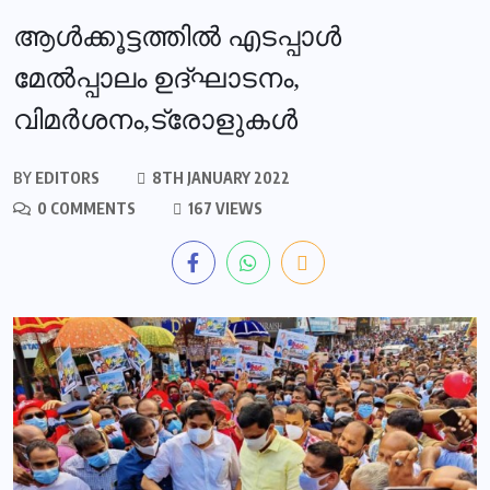
ആള്‍ക്കൂട്ടത്തില്‍ എടപ്പാള്‍
മേല്‍പ്പാലം ഉദ്ഘാടനം,
വിമര്‍ശനം,ട്രോളുകൾ
BY
EDITORS
8TH JANUARY 2022
0 COMMENTS
167 VIEWS