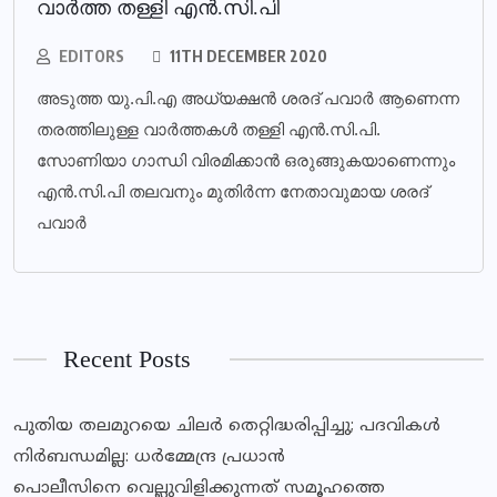
വാര്‍ത്ത തള്ളി എന്‍.സി.പി
EDITORS
11TH DECEMBER 2020
അടുത്ത യു.പി.എ അധ്യക്ഷന്‍ ശരദ് പവാര്‍ ആണെന്ന
തരത്തിലുള്ള വാര്‍ത്തകള്‍ തള്ളി എന്‍.സി.പി.
സോണിയാ ഗാന്ധി വിരമിക്കാന്‍ ഒരുങ്ങുകയാണെന്നും
എന്‍.സി.പി തലവനും മുതിര്‍ന്ന നേതാവുമായ ശരദ്
പവാര്‍
Recent Posts
പുതിയ തലമുറയെ ചിലർ തെറ്റിദ്ധരിപ്പിച്ചു; പദവികൾ
നിർബന്ധമില്ല: ധർമ്മേന്ദ്ര പ്രധാൻ
പൊലീസിനെ വെല്ലുവിളിക്കുന്നത് സമൂഹത്തെ