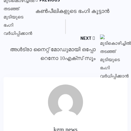
കണ്‍പീലികളുടെ ഭംഗി കൂട്ടാന്‍
NEXT
അൾട്രാ നൈറ്റ് മോഡുമായി ഒപ്പോ
റെനോ 10എക്സ് സൂം
kgm news