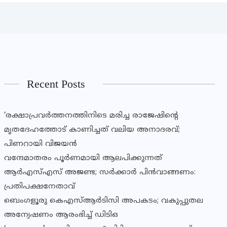
Recent Posts
‘രക്ഷാപ്രവര്‍ത്തനത്തിനിടെ മരിച്ച രാജേഷിന്റെ
മൃതദേഹത്തോട് കാണിച്ചത് വലിയ അനാദരവ്;
പിണറായി വിജയന്‍
വന്ദേമാതരം പൂർണമായി ആലപിക്കുന്നത്
ആർഎസ്എസ് അജണ്ട; സർക്കാർ പിൻവാങ്ങണം:
പ്രതിപക്ഷനേതാവ്
ബെംഗളൂരു കെഎസ്ആർടിസി അപകടം; വകുപ്പുതല
അന്വേഷണം ആരംഭിച്ച് ഡിടിഒ