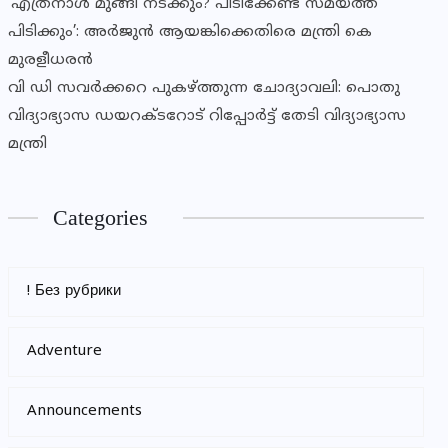
‘എത്രനാൾ മുങ്ങി നടക്കും? പിടിക്കേണ്ട സമയത്ത്
പിടിക്കും’: അർജുൻ ആയങ്കിക്കെതിരെ മന്ത്രി കെ
മുരളീധരൻ
വി ഡി സവർക്കറെ പുകഴ്ത്തുന്ന ചോദ്യാവലി: പൊതു
വിദ്യാഭ്യാസ ഡയറക്ടറോട് റിപ്പോർട്ട് തേടി വിദ്യാഭ്യാസ
മന്ത്രി
Categories
! Без рубрики
Adventure
Announcements