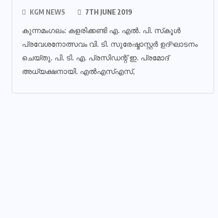
KGM NEWS
7TH JUNE 2019
കുന്നമംഗലം: കളരിക്കണ്ടി എ. എല്‍. പി. സ്‌കൂള്‍
പ്രവേശനോത്സവം വി. ടി. സുരേഷ്മാസ്റ്റര്‍ ഉദ്ഘാടനം
ചെയ്തു. പി. ടി. എ. പ്രസിഡന്റ് ഇ. പ്രമോദ്
അധ്യക്ഷനായി. എല്‍എസ്എസ്,