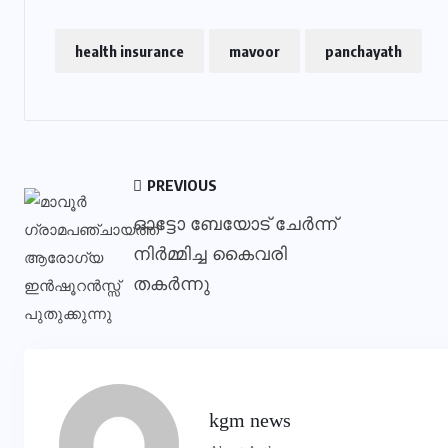
health insurance
mavoor
panchayath
PREVIOUS
ഓട്ടോ ബേയോട് ചേര്‍ന്ന്
നിര്‍മ്മിച്ച കൈവരി
തകര്‍ന്നു
kgm news