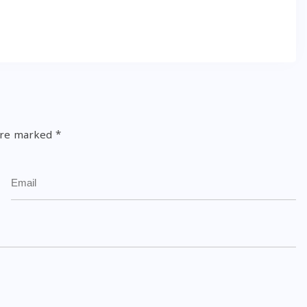
 are marked
*