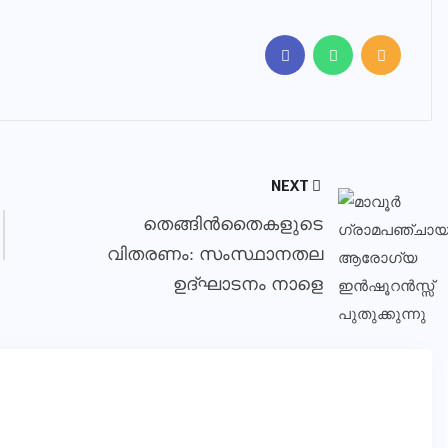
NEXT
തെങ്ങിന്‍തൈകളുടെ
വിതരണം: സംസ്ഥാനതല
ഉദ്ഘാടനം നാളെ