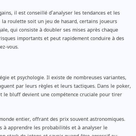
ins, il est conseillé d’analyser les tendances et les
 la roulette soit un jeu de hasard, certains joueurs
gale, qui consiste à doubler ses mises après chaque
 risques importants et peut rapidement conduire à des
ez-vous.
égie et psychologie. Il existe de nombreuses variantes,
guent par leurs règles et leurs tactiques. Dans le poker,
et le bluff devient une compétence cruciale pour tirer
 monde entier, offrant des prix souvent astronomiques.
s à apprendre les probabilités et à analyser le