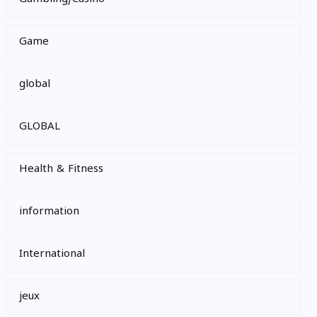
Game
global
GLOBAL
Health & Fitness
information
International
jeux