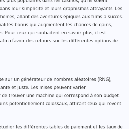
es plus populaires dans les casinos, qu’ils soient
 dans leur simplicité et leurs graphismes attrayants. Les
hèmes, allant des aventures épiques aux films à succès.
alités bonus qui augmentent les chances de gains,
. Pour ceux qui souhaitent en savoir plus, il est
afin d’avoir des retours sur les différentes options de
e sur un générateur de nombres aléatoires (RNG),
ante et juste. Les mises peuvent varier
 de trouver une machine qui correspond à son budget.
ains potentiellement colossaux, attirant ceux qui rêvent
étudier les différentes tables de paiement et les taux de