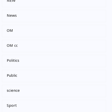
NEW
News
OM
OM cc
Politics
Public
science
Sport