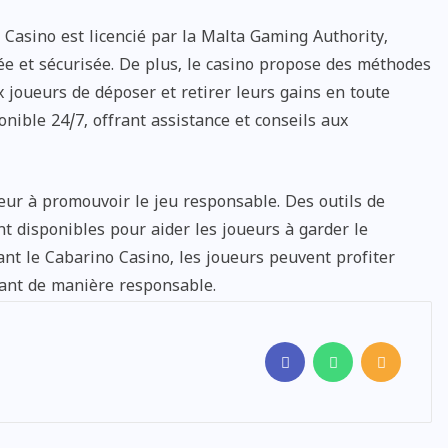
o Casino est licencié par la Malta Gaming Authority,
e et sécurisée. De plus, le casino propose des méthodes
 joueurs de déposer et retirer leurs gains en toute
onible 24/7, offrant assistance et conseils aux
eur à promouvoir le jeu responsable. Des outils de
nt disponibles pour aider les joueurs à garder le
sant le Cabarino Casino, les joueurs peuvent profiter
uant de manière responsable.