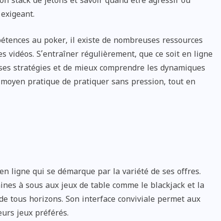
n stack de jetons et savoir quand être agressif ou
 exigeant.
étences au poker, il existe de nombreuses ressources
s vidéos. S’entraîner régulièrement, que ce soit en ligne
 ses stratégies et de mieux comprendre les dynamiques
n moyen pratique de pratiquer sans pression, tout en
n ligne qui se démarque par la variété de ses offres.
hines à sous aux jeux de table comme le blackjack et la
 de tous horizons. Son interface conviviale permet aux
eurs jeux préférés.