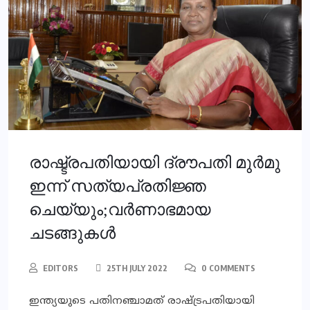
രാഷ്ട്രപതി‌യായി ദ്രൗപതി മുർമു
ഇന്ന് സത്യപ്രതിജ്ഞ
ചെയ്യും;വർണാഭമായ
ചടങ്ങുകൾ
EDITORS
25TH JULY 2022
0 COMMENTS
ഇന്ത്യയുടെ പതിനഞ്ചാമത് രാഷ്ട്രപതിയായി