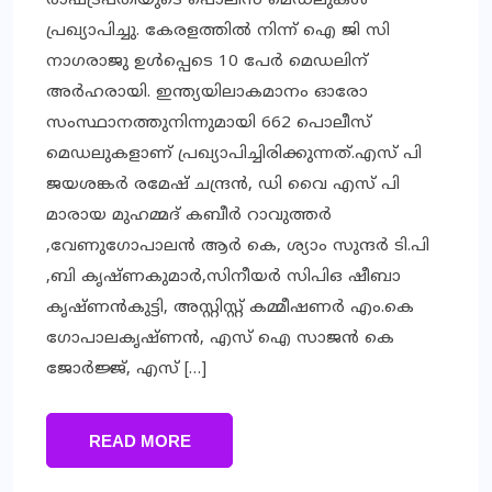
രാഷ്ട്രപതിയുടെ പൊലീസ് മെഡലുകൾ
പ്രഖ്യാപിച്ചു. കേരളത്തിൽ നിന്ന് ഐ ജി സി
നാഗരാജു ഉൾപ്പെടെ 10 പേർ മെഡലിന്
അർഹരായി. ഇന്ത്യയിലാകമാനം ഓരോ
സംസ്ഥാനത്തുനിന്നുമായി 662 പൊലീസ്
മെഡലുകളാണ് പ്രഖ്യാപിച്ചിരിക്കുന്നത്.എസ് പി
ജയശങ്കര്‍ രമേഷ് ചന്ദ്രന്‍, ഡി വൈ എസ് പി
മാരായ മുഹമ്മദ് കബീര്‍ റാവുത്തര്‍
,വേണുഗോപാലന്‍ ആര്‍ കെ, ശ്യാം സുന്ദര്‍ ടി.പി
,ബി കൃഷ്ണകുമാര്‍,സിനീയര്‍ സിപിഒ ഷീബാ
കൃഷ്ണന്‍കുട്ടി, അസ്റ്റിസ്റ്റ് കമ്മീഷണര്‍ എം.കെ
ഗോപാലകൃഷ്ണന്‍, എസ് ഐ സാജന്‍ കെ
ജോര്‍ജ്ജ്, എസ് […]
READ MORE