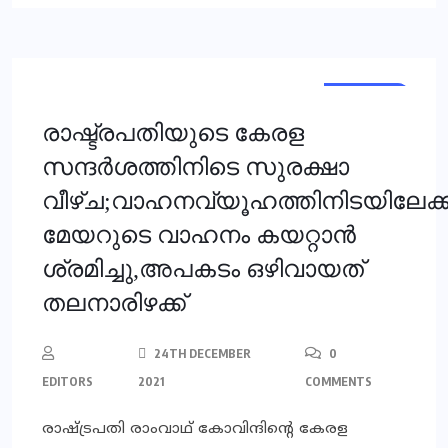
KERALA
NEWS
രാഷ്ട്രപതിയുടെ കേരള
സന്ദര്‍ശത്തിനിടെ സുരക്ഷാ
വീഴ്ച;വാഹനവ്യൂഹത്തിനിടയിലേക്ക
മേയറുടെ വാഹനം കയറ്റാന്‍
ശ്രമിച്ചു,അപകടം ഒഴിവായത്
തലനാരിഴക്ക്
24TH DECEMBER
0
EDITORS
2021
COMMENTS
രാഷ്ട്രപതി രാംവാഥ് കോവിന്ദിന്റെ കേരള