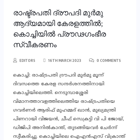
രാഷ്ട്രപതി ദ്രൗപദി മുർമു
ആദ്യമായി കേരളത്തിൽ;
കൊച്ചിയിൽ പ്രൗഢഗംഭീര
സ്വീകരണം
EDITORS
16TH MARCH 2023
0 COMMENTS
കൊച്ചി: രാഷ്ട്രപതി ദ്രൗപദി മുർമു മൂന്ന്
ദിവസത്തെ കേരള സന്ദർശനത്തിനായി
കൊച്ചിയിലെത്തി. നെടുമ്പാശ്ശേരി
വിമാനത്താവളത്തിലെത്തിയ രാഷ്ട്രപതിയെ
ഗവർണർ ആരിഫ് മുഹമ്മദ് ഖാൻ, മുഖ്യമന്ത്രി
പിണറായി വിജയൻ, ചീഫ് സെക്രട്ടി വി പി ജോയ്,
ഡിജിപി അനില്‍കാന്ത്, തുടങ്ങിയവർ ചേർന്ന്
സ്വീകരിച്ചു. കൊച്ചിയിലെ ഐഎൻഎസ് ​വിക്രാന്ത്