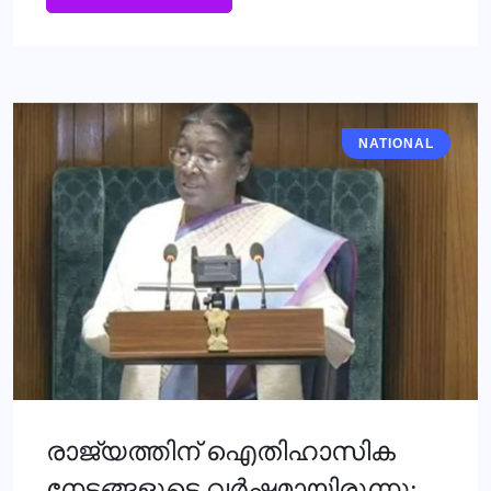
NATIONAL
രാജ്യത്തിന് ഐതിഹാസിക
നേട്ടങ്ങളുടെ വര്‍ഷമായിരുന്നു;