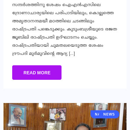
സന്ദർശത്തിനു ശേഷം ഐഎൻഎസിലെ
ദ്രോണാചാര്യയിലെ പരിപാടിയിലും, കൊല്ലത്തെ
അമൃതാനന്ദമയീ മഠത്തിലെ ചടങ്ങിലും
രാഷ്ട്രപതി പങ്കെടുക്കും. കുടുംബശ്രീയുടെ രജത
ജൂബിലി രാഷ്ട്രപതി ഉദ്ഘാടനം ചെയ്യും.
രാഷ്ട്രപതിയായി ചുമതലയെടുത്ത ശേഷം
ദ്രൗപദി മുർമുവിന്റെ ആദ്യ […]
READ MORE
NATIONAL
NEWS