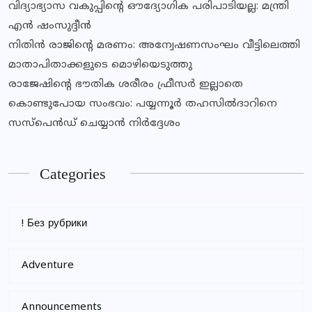
വിദ്യാഭ്യാസ വകുപ്പിൻ്റെ ഔദ്യോഗിക പരിപാടിയല്ല: മന്ത്രി
എൻ ഷംസുദ്ദീൻ
നിതിൻ രാജിൻ്റെ മരണം: അന്വേഷണസംഘം വീട്ടിലെത്തി
മാതാപിതാക്കളുടെ മൊഴിയെടുത്തു
രാജേഷിന്റെ ഭൗതിക ശരീരം ഫ്രീസര്‍ ഇല്ലാതെ
കൊണ്ടുപോയ സംഭവം: പയ്യന്നൂര്‍ തഹസില്‍ദാറിനെ
സസ്‌പെന്‍ഡ് ചെയ്യാന്‍ നിര്‍ദ്ദേശം
Categories
! Без рубрики
Adventure
Announcements