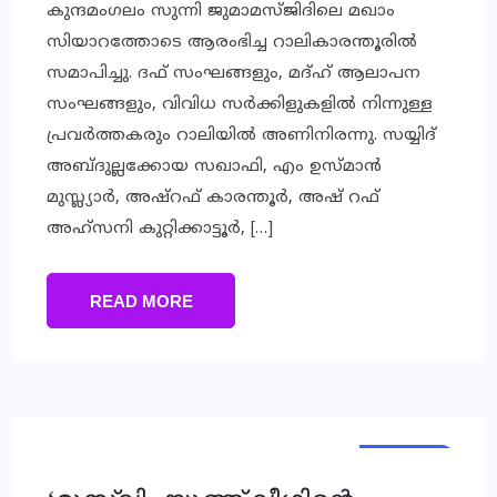
കുന്ദമംഗലം സുന്നി ജുമാമസ്ജിദിലെ മഖാം
സിയാറത്തോടെ ആരംഭിച്ച റാലികാരന്തൂരിൽ
സമാപിച്ചു. ദഫ് സംഘങ്ങളും, മദ്ഹ് ആലാപന
സംഘങ്ങളും, വിവിധ സർക്കിളുകളിൽ നിന്നുള്ള
പ്രവർത്തകരും റാലിയിൽ അണിനിരന്നു. സയ്യിദ്
അബ്ദുല്ലക്കോയ സഖാഫി, എം ഉസ്മാൻ
മുസ്ല്യാർ, അഷ്റഫ് കാരന്തൂർ, അഷ് റഫ്
അഹ്സനി കുറ്റിക്കാട്ടൂർ, […]
READ MORE
KERALA
KERALA