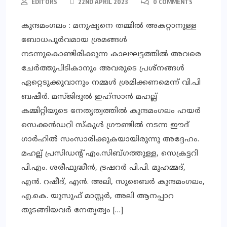
EDITORS
22ND APRIL 2023
0 COMMENTS
കുന്ദമംഗലം : മനുഷ്യനെ തമ്മിൽ അകറ്റാനുള്ള
ബോധപൂർവമായ ശ്രമങ്ങൾ
നടന്നുകൊണ്ടിരിക്കുന്ന കാലഘട്ടത്തിൽ അവരെ
ചേർത്തുപിടികാനും അവരുടെ പ്രശ്നങ്ങൾ
ഏറ്റെടുക്കുവാനും നമ്മൾ ശ്രമിക്കണമെന്ന് വി.പി
ബഷീർ. മസ്ജിദുൽ ഇഹ്‌സാൻ മഹല്ല്
കമ്മിറ്റിയുടെ നേതൃത്വത്തിൽ കുന്ദമംഗലം ഹയർ
സെക്കൻഡറി സ്കൂൾ ഗ്രൗണ്ടിൽ നടന്ന ഈദ്
ഗാർഹിൽ സംസാരിക്കുകയായിരുന്നു അദ്ദേഹം.
മഹല്ല് പ്രസിഡന്റ് എം.സിബ്ഗത്തുള്ള, സെക്രട്ടറി
പി.എം. ശരീഫുദ്ധീൻ, ട്രഷറർ പി.പി. മുഹമ്മദ്,
എൻ. റഷീദ്, എൻ. അലി, സുബൈർ കുന്ദമംഗലം,
എ.കെ. യുസുഫ് മാസ്റ്റർ, അലി ആനപ്പാറ
തുടങ്ങിയവർ നേതൃത്വം […]