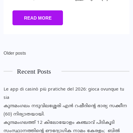
READ MORE
Older posts
Recent Posts
Le app di casinò più pratiche del 2026: gioca ovunque tu
sia
കുന്ദമംഗലം നടുവിലശ്ശേരി എന്‍ റഷീദിന്റെ ഭാര്യ സക്കീന
(60) നിര്യാതയായി.
കുന്ദമംഗലത്ത് 12 കിലോയോളം കഞ്ചാവ് പിടികൂടി
സംസ്ഥാനത്തിന്‍റെ ഔദ്യോഗിക നാമം കേരളം; ബില്‍