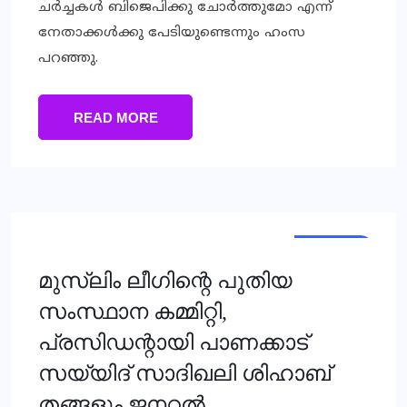
ചർച്ചകൾ ബിജെപിക്കു ചോർത്തുമോ എന്ന്
നേതാക്കൾക്കു പേടിയുണ്ടെന്നും ഹംസ
പറഞ്ഞു.
READ MORE
KERALA
മുസ്‌ലിം ലീഗിന്റെ പുതിയ
സംസ്ഥാന കമ്മിറ്റി,
പ്രസിഡന്റായി പാണക്കാട്
സയ്യിദ് സാദിഖലി ശിഹാബ്
തങ്ങളും ജനറൽ