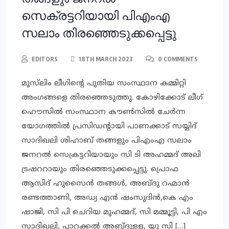
സെക്രട്ടറിയായി പിഎംഎ
സലാം തിരഞ്ഞെടുക്കപ്പെട്ടു
EDITORS
18TH MARCH 2023
0 COMMENTS
മുസ്‌ലിം ലീഗിന്റെ പുതിയ സംസ്ഥാന കമ്മിറ്റി
അംഗങ്ങളെ തിരഞ്ഞെടുത്തു. കോഴിക്കോട് ലീഗ്
ഹൌസിൽ സംസ്ഥാന കൗൺസിൽ ചേർന്ന
യോഗത്തിൽ പ്രസിഡന്റായി പാണക്കാട് സയ്യിദ്
സാദിഖലി ശിഹാബ് തങ്ങളും പിഎംഎ സലാം
ജനറൽ സെക്രട്ടറിയായും സി ടി അഹമ്മദ് അലി
ട്രഷററായും തിരഞ്ഞെടുക്കപ്പെട്ടു. പ്രൊഫ
ആസിദ് ഹുസൈൻ തങ്ങൾ, അബ്ദു റഹ്മാൻ
രണ്ടത്താണി, അഡ്വ എൻ ഷംസുദിൻ,കെ എം
ഷാജി, സി പി ചെറിയ മുഹമ്മദ്, സി മമ്മൂട്ടി, പി എം
സാദിഖലി, പാറക്കൽ അബ്ദുള്ള, യു സി […]