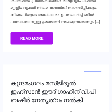
ശക്തമായ പ്രതിഷേധങ്ങള്‍ രാജ്യവ്യാപകമായി
മുസ്ലിം വ്യക്തി നിയമ ബോര്‍ഡ് സംഘടിപ്പിക്കും.
ബിജെപിയുടെ അധികാരം ഉപയോഗിച്ച് ബില്‍
പാസാക്കാനുള്ള ശ്രമമാണ് നടക്കുന്നതെന്നും […]
READ MORE
LOCAL
NEWS
കുന്ദമംഗലം മസ്ജിദുൽ
ഇഹ്സാൻ ഈദ് ഗാഹിന് വി.പി
ബഷീർ നേതൃത്വം നൽകി