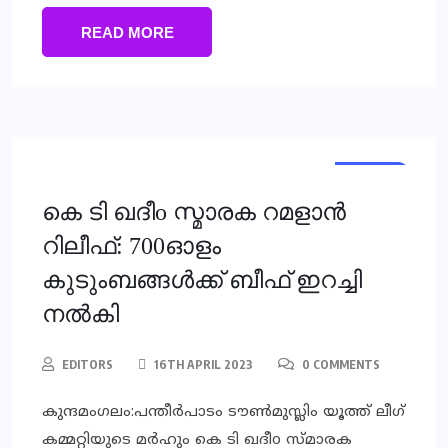
READ MORE
LOCAL
NEWS
കെ ടി ഖദീo സ്മാരക റമളാൻ
റിലീഫ്: 700ഓളം
കുടുംബങ്ങൾക്ക് ബീഫ് ഇറച്ചി
നൽകി
EDITORS
16TH APRIL 2023
0 COMMENTS
കുന്ദമംഗലം:പന്തീർപാടം ടൗൺമുസ്ലിം യൂത്ത് ലീഗ്
കമ്മറ്റിയുടെ മർഹും കെ ടി ഖദീo സ്മാരക