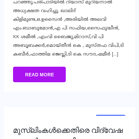
പറഞ്ഞു.പരിപാടിയില്‍ റിയാസ് മുറിയനാല്‍
അധ്യക്ഷത വഹിച്ചു, ഖാലിദ്
കിളിമുണ്ട,ഒ.ഉസൈന്‍ ,അരിയില്‍ അലവി
എം.ബാബുമോന്‍,എ പി സഫിയ,സൈഫുദ്ധീന്‍,
KK ശമീല്‍ ,എംവി ബൈജു,മിറാസ്,വി പി
അബൂബക്കര്‍,മൊയ്തീന്‍ കെ , മുസ്തഫ വിപി,ടി
കബീര്‍,ഫാത്തിമ ജെസ്ലി,ടി കെ സൗദ,ഷമീര്‍ […]
READ MORE
TRENDING
NATIONAL
മുസ്‌ലിംകള്‍ക്കെതിരെ വിദ്വേഷ