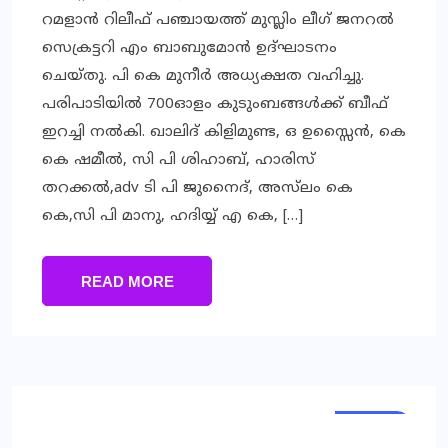
റമളാൻ റിലീഫ് പഞ്ചായത്ത്‌ മുസ്ലിം ലീഗ് ജനറൽ
സെക്രട്ടറി എം ബാബുമോൻ ഉദ്ഘാടനം
ചെയ്തു. പി കെ മുനീർ അധ്യക്ഷത വഹിച്ചു.
പരിപാടിയിൽ 700ഓളം കുടുംബങ്ങൾക്ക് ബീഫ്
ഇറച്ചി നൽകി. ഖാലിദ് കിളിമുണ്ട, ഒ ഉസ്സൈൻ, കെ
കെ ഷമീൽ, സി പി ശിഹാബ്, ഹാരിസ്
തറക്കൽ,adv ടി പി ജുനൈദ്, അസ്‌ലം കെ
കെ,സി പി മാനു, ഹദിയ്യ് എ കെ, […]
READ MORE
LOCAL