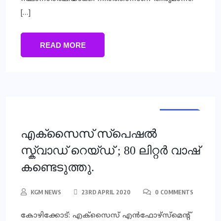
[…]
READ MORE
KERALA
LOCAL
NEWS
എക്സൈസ് സ്പെഷൽ
സ്ക്വാഡ് റെയ്ഡ് ; 80 ലിറ്റർ വാഷ്
കണ്ടെടുത്തു.
KGM NEWS
23RD APRIL 2020
0 COMMENTS
കോഴിക്കോട്: എക്സൈസ് എൻഫോഴ്സ്മെന്റ്