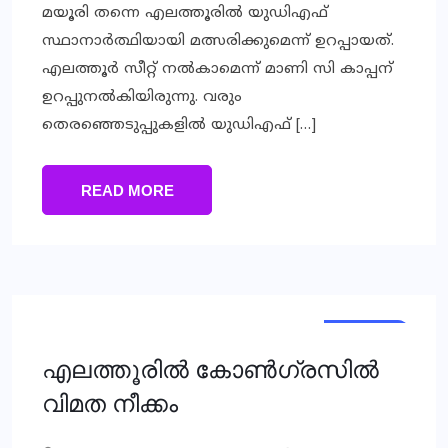
മയൂരി തന്നെ എലത്തൂരിൽ യുഡിഎഫ്
സ്ഥാനാർത്ഥിയായി മത്സരിക്കുമെന്ന് ഉറപ്പായത്.
എലത്തൂർ സീറ്റ് നൽകാമെന്ന് മാണി സി കാപ്പന്
ഉറപ്പുനൽകിയിരുന്നു. വരും
തെരഞ്ഞെടുപ്പുകളിൽ യുഡിഎഫ് […]
READ MORE
KERALA
NEWS
എലത്തൂരിൽ കോൺഗ്രസിൽ
വിമത നീക്കം