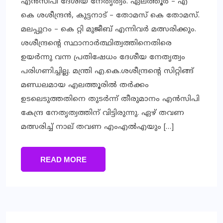
എൻസിപി ദേശീയ നേതൃത്വം. ഏലത്തൂർ – എ
കെ ശശീന്ദ്രൻ, കുട്ടനാട് – തോമസ് കെ തോമസ്.
മലപ്പുറം – കെ റ്റി മുജീബ് എന്നിവർ മത്സരിക്കും.
ശശീന്ദ്രന്റെ സ്ഥാനാർത്ഥിത്വത്തിനെതിരെ
ഉയർന്നു വന്ന പ്രതിഷേധം ദേശീയ നേതൃത്വം
പരിഗണിച്ചില്ല. മന്ത്രി എ.കെ.ശശീന്ദ്രന്റെ സിറ്റിങ്ങ്
മണ്ഡലമായ എലത്തൂരില്‍ തര്‍ക്കം
ഉടലെടുത്തതിനെ തുടര്‍ന്ന് തീരുമാനം എന്‍സിപി
കേന്ദ്ര നേതൃത്വത്തിന് വിട്ടിരുന്നു. ഏഴ് തവണ
മത്സരിച്ച് നാല് തവണ എംഎല്‍എയും […]
READ MORE