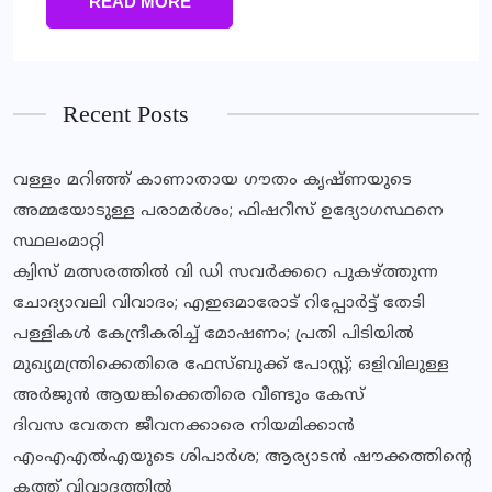
READ MORE
Recent Posts
വള്ളം മറിഞ്ഞ് കാണാതായ ഗൗതം കൃഷ്ണയുടെ
അമ്മയോടുള്ള പരാമര്‍ശം; ഫിഷറീസ് ഉദ്യോഗസ്ഥനെ
സ്ഥലംമാറ്റി
ക്വിസ് മത്സരത്തില്‍ വി ഡി സവര്‍ക്കറെ പുകഴ്ത്തുന്ന
ചോദ്യാവലി വിവാദം; എഇഒമാരോട് റിപ്പോര്‍ട്ട് തേടി
പള്ളികൾ കേന്ദ്രീകരിച്ച് മോഷണം; പ്രതി പിടിയിൽ
മുഖ്യമന്ത്രിക്കെതിരെ ഫേസ്‌ബുക്ക് പോസ്റ്റ്; ഒളിവിലുള്ള
അർജുൻ ആയങ്കിക്കെതിരെ വീണ്ടും കേസ്
ദിവസ വേതന ജീവനക്കാരെ നിയമിക്കാന്‍
എംഎഎല്‍എയുടെ ശിപാര്‍ശ; ആര്യാടന്‍ ഷൗക്കത്തിന്റെ
കത്ത് വിവാദത്തില്‍