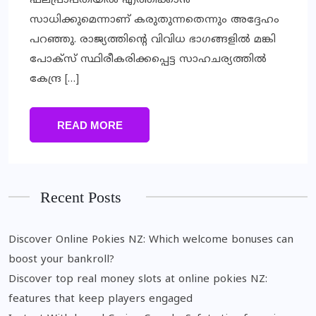
ഫലപ്രാപ്തിയില്‍ എത്തിക്കാന്‍
സാധിക്കുമെന്നാണ് കരുതുന്നതെന്നും അദ്ദേഹം
പറഞ്ഞു. രാജ്യത്തിന്റെ വിവിധ ഭാഗങ്ങളില്‍ മങ്കി
പോക്‌സ് സ്ഥിരീകരിക്കപ്പെട്ട സാഹചര്യത്തില്‍
കേന്ദ്ര […]
READ MORE
Recent Posts
Discover Online Pokies NZ: Which welcome bonuses can
boost your bankroll?
Discover top real money slots at online pokies NZ:
features that keep players engaged