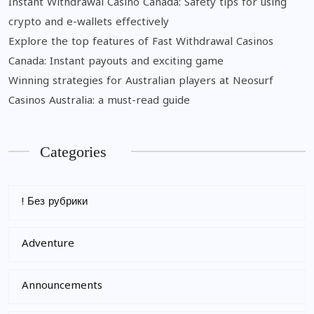
Instant Withdrawal Casino Canada: Safety tips for using
crypto and e-wallets effectively
Explore the top features of Fast Withdrawal Casinos
Canada: Instant payouts and exciting game
Winning strategies for Australian players at Neosurf
Casinos Australia: a must-read guide
Categories
! Без рубрики
Adventure
Announcements