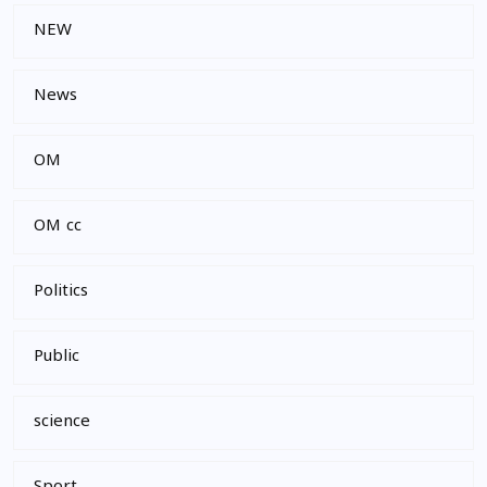
NEW
News
OM
OM cc
Politics
Public
science