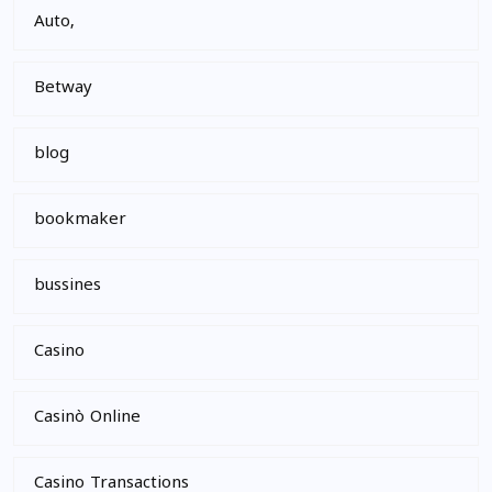
Auto,
Betway
blog
bookmaker
bussines
Casino
Casinò Online
Casino Transactions