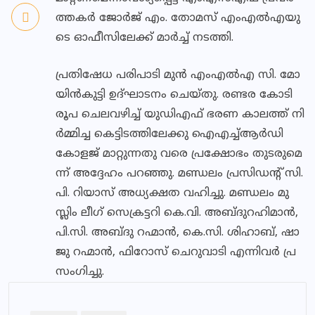
ത്ത​ക​ർ ജോ​ർ​ജ് എം. ​തോ​മ​സ് എം​എ​ൽ​എ​യു​
ടെ ഓ​ഫീ​സി​ലേ​ക്ക് മാ​ർ​ച്ച് ന​ട​ത്തി.
പ്ര​തി​ഷേ​ധ പ​രി​പാ​ടി മു​ൻ എം​എ​ൽ​എ സി. ​മോ​
യി​ൻ​കു​ട്ടി ഉ​ദ്ഘാ​ട​നം ചെ​യ്തു. ര​ണ്ട​ര കോ​ടി
രൂ​പ ചെ​ല​വ​ഴി​ച്ച് യു​ഡി​എ​ഫ് ഭ​ര​ണ കാ​ല​ത്ത് നി​
ർ​മ്മി​ച്ച കെ​ട്ടി​ട​ത്തി​ലേ​ക്കു ഐ​എ​ച്ച്ആ​ർ​ഡി
കോ​ള​ജ് മാ​റ്റു​ന്ന​തു വ​രെ പ്ര​ക്ഷോ​ഭം തു​ട​രു​മെ​
ന്ന് അ​ദ്ദേ​ഹം പ​റ​ഞ്ഞു. മ​ണ്ഡ​ലം പ്ര​സി​ഡ​ന്‍റ് സി.​
പി. റി​യാ​സ് അ​ധ്യ​ക്ഷ​ത വ​ഹി​ച്ചു. മ​ണ്ഡ​ലം മു​
സ്ലിം ലീ​ഗ് സെ​ക്ര​ട്ട​റി കെ.​വി. അ​ബ്ദു​റ​ഹി​മാ​ൻ,
പി.​സി. അ​ബ്ദു റ​ഹ്മാ​ൻ, കെ.​സി. ശി​ഹാ​ബ്, ഷാ​
ജു റ​ഹ്മാ​ൻ, ഫി​റോ​സ് ചെ​റു​വാ​ടി എ​ന്നി​വ​ർ പ്ര​
സം​ഗി​ച്ചു.