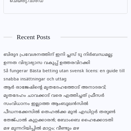
ചെയ്തു.വാർഡ്
Recent Posts
ബിരുദ പ്രവേശനത്തിന് ഇനി പ്ലസ് ടു നിര്‍ബന്ധമല്ല;
ഉന്നത വിദ്യാഭ്യാസ വകുപ്പ് ഉത്തരവിറക്കി
Så fungerar Bästa betting utan svensk licens: en guide till
snabba insättningar och uttag
ആര്‍ രാജേഷിന്റെ മൃതദേഹത്തോട് അനാദരവ്;
മൃതദേഹം ചാവക്കാട് വരെ എത്തിച്ചത് ഫ്രീസര്‍
സംവിധാനം ഇല്ലാത്ത ആംബുലന്‍സില്‍
പീഡനക്കേസില്‍ തെഹല്‍ക്ക മുന്‍ എഡിറ്റര്‍ തരുണ്‍
തേജ്പാല്‍ കുറ്റക്കാരന്‍; ബോംബെ ഹൈക്കോടതി
മഴ മുന്നറിയിപ്പില്‍ മാറ്റം; വീണ്ടും മഴ