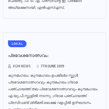
ചെയ്തു. പി. ടി. എ. പ്രസിഡന്റ് ഇ. പ്രമോദ്
അധ്യക്ഷനായി. എല്‍എസ്എസ്,
LOCAL
പ്രവേശനോത്സവം:
KGM NEWS
7TH JUNE 2019
കുന്ദമംഗലം: കുന്ദമംഗലം ഉപജില്ല സ്കൂൾ
പ്രവേശനോത്സവവും കുന്ദമംഗലം ഗ്രാമ
പഞ്ചായത്ത് തല പ്രവേശനോത്സവവും കുന്ദമംഗലം
എ.യു.പി.സ്കൂളിൽ നടന്നു. ഗ്രാമ പഞ്ചായത്ത്
പ്രസിഡണ്ട് ശ്രീമതി.ഷൈജ വളപ്പിൽ ഉദ്ഘാടനം