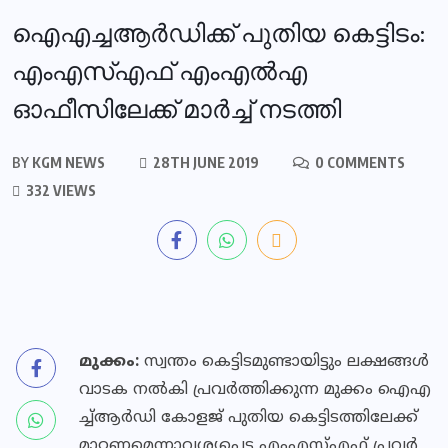
ഐഎച്ചആര്‍ഡിക്ക് പുതിയ കെട്ടിടം:
എംഎസ്എഫ് എംഎല്‍എ
ഓഫീസിലേക്ക് മാര്‍ച്ച് നടത്തി
BY
KGM NEWS
28TH JUNE 2019
0 COMMENTS
332 VIEWS
മു​ക്കം:
സ്വ​ന്തം കെ​ട്ടി​ട​മു​ണ്ടാ​യി​ട്ടും ല​ക്ഷ​ങ്ങ​ൾ
വാ​ട​ക ന​ൽ​കി പ്ര​വ​ർ​ത്തി​ക്കു​ന്ന മു​ക്കം ഐ​എ​
ച്ച്ആ​ർ​ഡി കോ​ള​ജ് പു​തി​യ കെ​ട്ടി​ട​ത്തി​ലേ​ക്ക്
മാ​റ്റ​ണ​മെ​ന്നാ​വ​ശ്യ​പ്പെ​ട്ട എം​എ​സ്എ​ഫ് പ്ര​വ​ർ​