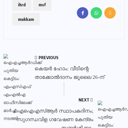
ihrd
msf
mukkam
PREVIOUS
കെയര്‍ ഹോം: വീടിന്റെ
താക്കോല്‍ദാനം ജൂലൈ 26-ന്
NEXT
ഐഐഎസ്ആര്‍ സ്ഥാപകദിനം;
സുഗന്ധവിള ഗവേഷണ കേന്ദ്രം