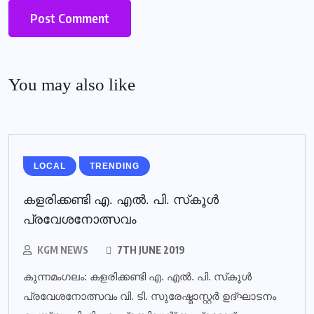
You may also like
LOCAL
TRENDING
കളരിക്കണ്ടി എ. എല്‍. പി. സ്‌കൂള്‍
പ്രവേശനോത്സവം
KGM NEWS
7TH JUNE 2019
കുന്നമംഗലം: കളരിക്കണ്ടി എ. എല്‍. പി. സ്‌കൂള്‍
പ്രവേശനോത്സവം വി. ടി. സുരേഷ്മാസ്റ്റര്‍ ഉദ്ഘാടനം