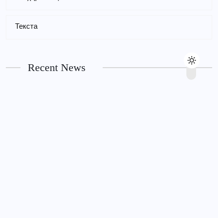
PUBLIC
Så fungerar Bästa betting utan svensk
Текста
licens: en guide till snabba insättningar
och uttag
Recent News
6TH AUGUST 2026
KERALA
KERALA
ആര്‍ രാജേഷിന്റെ മൃതദേഹത്തോട്
അനാദരവ്; മൃതദേഹം ചാവക്കാട്
വരെ എത്തിച്ചത് ഫ്രീസര്‍
സംവിധാനം ഇല്ലാത്ത