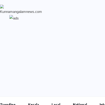
Trending
Kerala
Local
National
Int