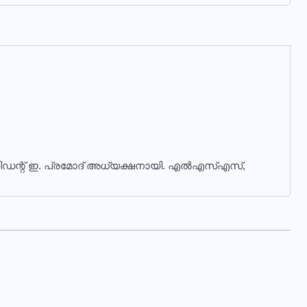
 പ്രസിഡന്റ് ഇ. പ്രമോദ് അധ്യക്ഷനായി. എല്‍എസ്എസ്,