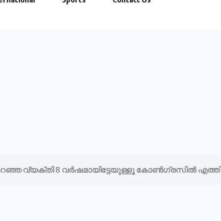
റഞ്ഞ വ്യക്തി 8 വർഷമായിട്ടേയുള്ളൂ കോൺഗ്രസിൽ എത്തിയി