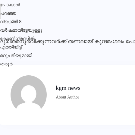
ദുരിതമനുഭവിക്കുന്നവര്‍ക്ക് തണലായ് കുന്ദമംഗലം
kgm news
About Author