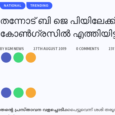
NATIONAL
TRENDING
തന്നോട് ബി ജെ പിയിലേക്
കോൺഗ്രസിൽ എത്തിയിട്ട്
BY
KGM NEWS
27TH AUGUST 2019
0 COMMENTS
231
തന്റെ പ്രസ്താവന വളച്ചൊടി
ക്കപെട്ടുവെന്ന് ശശി തരൂ