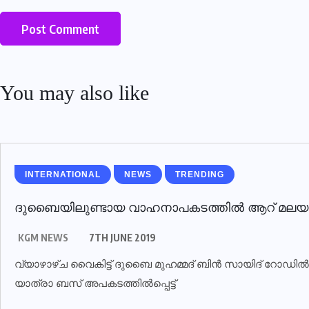
You may also like
INTERNATIONAL
NEWS
TRENDING
ദുബൈയിലുണ്ടായ വാഹനാപകടത്തില്‍ ആറ് മലയാളികള്‍
KGM NEWS
7TH JUNE 2019
വ്യാഴാഴ്ച വൈകിട്ട് ദുബൈ മുഹമ്മദ് ബിൻ സായിദ് റോഡ
യാത്രാ ബസ് അപകടത്തിൽപ്പെട്ട്