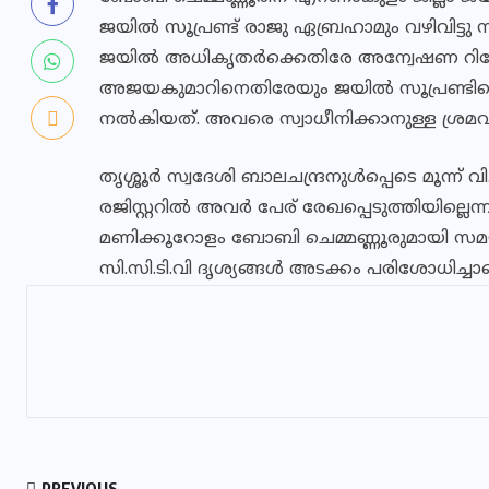
ജയിൽ സൂപ്രണ്ട് രാജു ഏബ്രഹാമും വഴിവിട്
ജയില്‍ അധികൃതര്‍ക്കെതിരേ അന്വേഷണ റിപ്പോര
അജയകുമാറിനെതിരേയും ജയില്‍ സൂപ്രണ്ടിന
നല്‍കിയത്. അവരെ സ്വാധീനിക്കാനുള്ള ശ്രമവും
തൃശ്ശൂര്‍ സ്വദേശി ബാലചന്ദ്രനുള്‍പ്പെടെ മൂന്
രജിസ്റ്ററില്‍ അവര്‍ പേര് രേഖപ്പെടുത്തിയില്ലെന്ന
മണിക്കൂറോളം ബോബി ചെമ്മണ്ണൂരുമായി സമയ
സി.സി.ടി.വി ദൃശ്യങ്ങള്‍ അടക്കം പരിശോധിച്ചാണ് റ
PREVIOUS