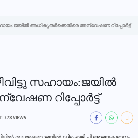
 സഹായം:ജയിൽ അധികൃതർക്കെതിരെ അന്വേഷണ റിപ്പോർട്ട്
ഴിവിട്ടു സഹായം:ജയിൽ
വേഷണ റിപ്പോർട്ട്
278 VIEWS
 ജയിലിൽ മധ്യമേഖലാ ജയിൽ ഡിഐജി പി.അജയകുമാറും