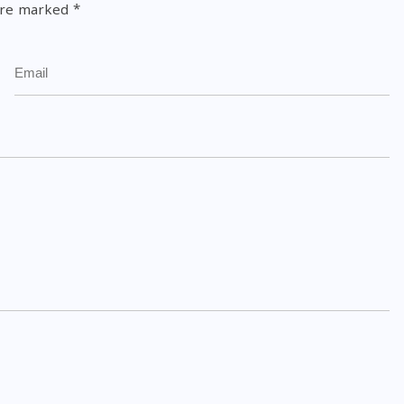
 are marked
*