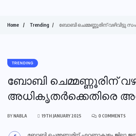
Home
Trending
ബോബി ചെമ്മണ്ണൂരിന് വഴിവിട്ടു
TRENDING
ബോബി ചെമ്മണ്ണൂരിന് വ
അധികൃതർക്കെതിരെ അന്
BY
NABLA
19TH JANUARY 2025
0 COMMENTS
ബോബി ചെമ്മണ്ണൂരിന് എറണാകുളം ജില്ലാ