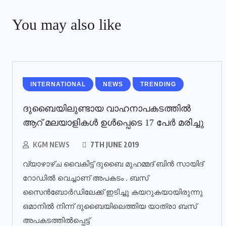
You may also like
INTERNATIONAL
NEWS
TRENDING
ദുബൈയിലുണ്ടായ വാഹനാപകടത്തില്‍
ആറ് മലയാളികള്‍ ഉള്‍പ്പെടെ 17 പേര്‍ മരിച്ചു
KGM NEWS
7TH JUNE 2019
വ്യാഴാഴ്ച വൈകിട്ട് ദുബൈ മുഹമ്മദ് ബിൻ സായിദ്
റോഡിൽ വെച്ചാണ് അപകടം . ബസ്
സൈൻബോർഡിലേക്ക് ഇടിച്ചു കയറുകയായിരുന്നു
ഒമാനിൽ നിന്ന് ദുബൈയിലെത്തിയ യാത്രാ ബസ്
അപകടത്തിൽപ്പെട്ട്