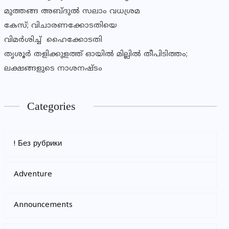
മുത്തങ്ങ അബ്ദുൽ സലാം വധശ്രമ
കേസ്; വിചാരണക്കോടതിയെ
വിമർശിച്ച് ഹൈക്കോടതി
തൃശൂര്‍ തളിക്കുളത്ത് ഓയില്‍ മില്ലില്‍ തീപിടിത്തം;
ലക്ഷങ്ങളുടെ നാശനഷ്ടം
Categories
! Без рубрики
Adventure
Announcements