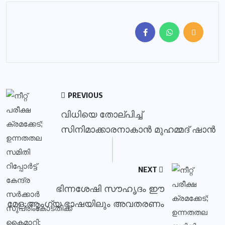
PREVIOUS
വിധിയെ തോല്പിച്ച്
സിനിമാക്കാരനാകാൻ മുഹമ്മദ് ഷാൻ
NEXT
ഭിന്നശേഷി സൗഹൃദം ഈ
മേള;ആംഗ്യ ഭാഷയിലും അവതരണം