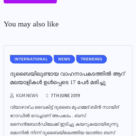
You may also like
INTERNATIONAL
NEWS
TRENDING
ദുബൈയിലുണ്ടായ വാഹനാപകടത്തില്‍ ആറ്
മലയാളികള്‍ ഉള്‍പ്പെടെ 17 പേര്‍ മരിച്ചു
KGM NEWS
7TH JUNE 2019
വ്യാഴാഴ്ച വൈകിട്ട് ദുബൈ മുഹമ്മദ് ബിൻ സായിദ്
റോഡിൽ വെച്ചാണ് അപകടം . ബസ്
സൈൻബോർഡിലേക്ക് ഇടിച്ചു കയറുകയായിരുന്നു
ഒമാനിൽ നിന്ന് ദുബൈയിലെത്തിയ യാത്രാ ബസ്