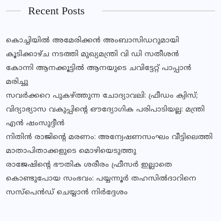
Recent Posts
കൊച്ചിയിൽ അമേരിക്കൻ അംബാസിഡറുമായി
കൂടിക്കാഴ്ച നടത്തി മുഖ്യമന്ത്രി വി ഡി സതീശൻ
കോന്നി ആനക്കൂട്ടിൽ ആനയുടെ ചവിട്ടേറ്റ് പാപ്പാൻ
മരിച്ചു
സവര്‍ക്കറെ പുകഴ്ത്തുന്ന ചോദ്യാവലി: ഫ്രീഡം ക്വിസ്;
വിദ്യാഭ്യാസ വകുപ്പിൻ്റെ ഔദ്യോഗിക പരിപാടിയല്ല: മന്ത്രി
എൻ ഷംസുദ്ദീൻ
നിതിൻ രാജിൻ്റെ മരണം: അന്വേഷണസംഘം വീട്ടിലെത്തി
മാതാപിതാക്കളുടെ മൊഴിയെടുത്തു
രാജേഷിന്റെ ഭൗതിക ശരീരം ഫ്രീസര്‍ ഇല്ലാതെ
കൊണ്ടുപോയ സംഭവം: പയ്യന്നൂര്‍ തഹസില്‍ദാറിനെ
സസ്‌പെന്‍ഡ് ചെയ്യാന്‍ നിര്‍ദ്ദേശം