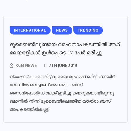
INTERNATIONAL
NEWS
TRENDING
ദുബൈയിലുണ്ടായ വാഹനാപകടത്തില്‍ ആറ്
മലയാളികള്‍ ഉള്‍പ്പെടെ 17 പേര്‍ മരിച്ചു
KGM NEWS
7TH JUNE 2019
വ്യാഴാഴ്ച വൈകിട്ട് ദുബൈ മുഹമ്മദ് ബിൻ സായിദ്
റോഡിൽ വെച്ചാണ് അപകടം . ബസ്
സൈൻബോർഡിലേക്ക് ഇടിച്ചു കയറുകയായിരുന്നു
ഒമാനിൽ നിന്ന് ദുബൈയിലെത്തിയ യാത്രാ ബസ്
അപകടത്തിൽപ്പെട്ട്