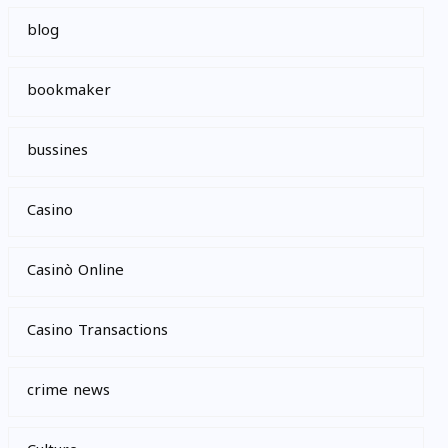
blog
bookmaker
bussines
Casino
Casinò Online
Casino Transactions
crime news