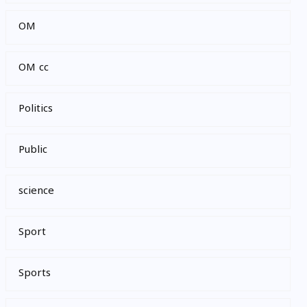
OM
OM cc
Politics
Public
science
Sport
Sports