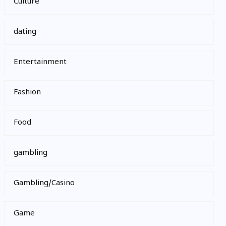
Culture
dating
Entertainment
Fashion
Food
gambling
Gambling/Casino
Game