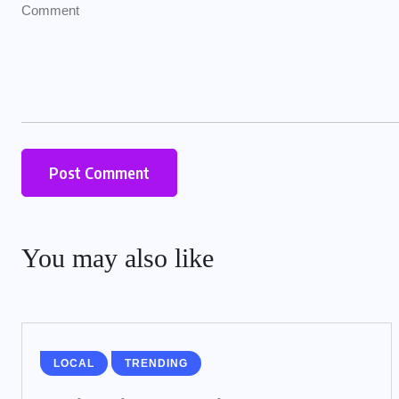
You may also like
LOCAL
TRENDING