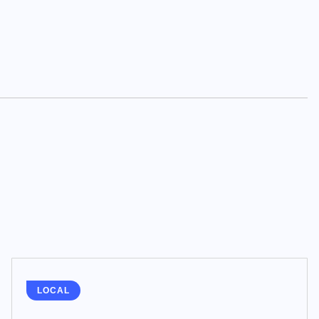
LOCAL