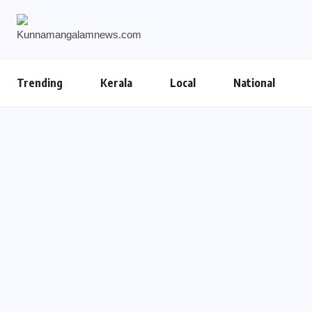
Trending
Kerala
Local
National