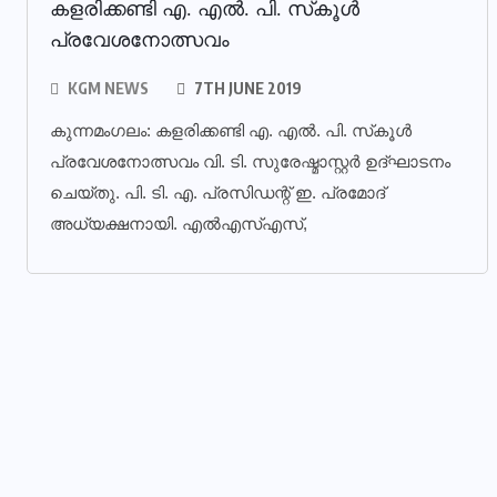
കളരിക്കണ്ടി എ. എല്‍. പി. സ്‌കൂള്‍
പ്രവേശനോത്സവം
KGM NEWS
7TH JUNE 2019
കുന്നമംഗലം: കളരിക്കണ്ടി എ. എല്‍. പി. സ്‌കൂള്‍
പ്രവേശനോത്സവം വി. ടി. സുരേഷ്മാസ്റ്റര്‍ ഉദ്ഘാടനം
ചെയ്തു. പി. ടി. എ. പ്രസിഡന്റ് ഇ. പ്രമോദ്
അധ്യക്ഷനായി. എല്‍എസ്എസ്,