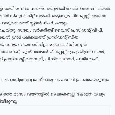
് സത്യസായി സേവാ സംഘടനയുമായി ചേര്‍ന്ന് അമ്പലവയല്‍
ി സ്‌കൂള്‍ കിറ്റ് നല്‍കി. ആണ്ടൂര്‍ ചീന്നപ്പുല്ല് അഗ്രോ
തുമരാമത്ത് സ്റ്റാന്‍ഡിംഗ് കമ്മറ്റി
െയ്തു. സദയം വര്‍ക്കിങ്ങ് വൈസ് പ്രസിഡന്റ് വി.പി,
വയല്‍ ഗ്രാമപഞ്ചായത്ത് പ്രസിഡന്റ് സീത
്, സദയം വയനാട് ജില്ലാ കോ-ഓര്‍ഡിനേറ്റര്‍
സഫ്, പുഷ്പരാജന്‍ ചീനപ്പുല്ല്,എം.പ്രമീളാ നായര്‍,
്രസിഡന്റ് രമാദേവി, പി.ശിവപ്രസാദ്, പി.ജിതേഷ് ,
ാരം വസ്ത്രങ്ങളും ജീവാമൃതം പദ്ധതി പ്രകാരം മരുന്നും
കഴിഞ്ഞ മാസം വയനാട്ടില്‍ ഒഴലക്കൊല്ലി കോളനിയിലും
യിരുന്നു.