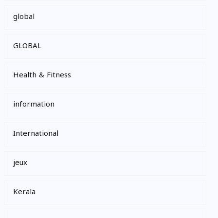
global
GLOBAL
Health & Fitness
information
International
jeux
Kerala