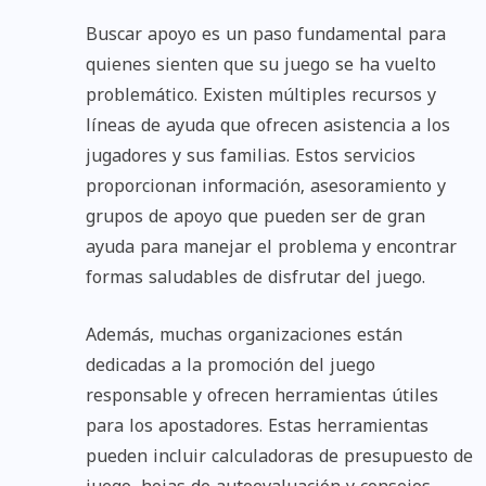
Buscar apoyo es un paso fundamental para
quienes sienten que su juego se ha vuelto
problemático. Existen múltiples recursos y
líneas de ayuda que ofrecen asistencia a los
jugadores y sus familias. Estos servicios
proporcionan información, asesoramiento y
grupos de apoyo que pueden ser de gran
ayuda para manejar el problema y encontrar
formas saludables de disfrutar del juego.
Además, muchas organizaciones están
dedicadas a la promoción del juego
responsable y ofrecen herramientas útiles
para los apostadores. Estas herramientas
pueden incluir calculadoras de presupuesto de