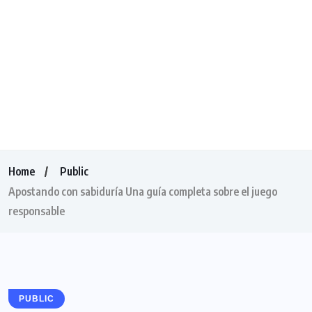
Home
Public
Apostando con sabiduría Una guía completa sobre el juego
responsable
PUBLIC