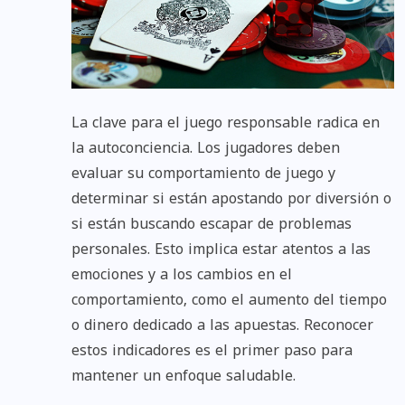
La clave para el juego responsable radica en
la autoconciencia. Los jugadores deben
evaluar su comportamiento de juego y
determinar si están apostando por diversión o
si están buscando escapar de problemas
personales. Esto implica estar atentos a las
emociones y a los cambios en el
comportamiento, como el aumento del tiempo
o dinero dedicado a las apuestas. Reconocer
estos indicadores es el primer paso para
mantener un enfoque saludable.