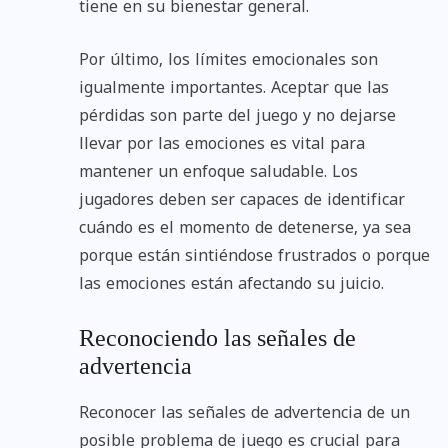
tiene en su bienestar general.
Por último, los límites emocionales son
igualmente importantes. Aceptar que las
pérdidas son parte del juego y no dejarse
llevar por las emociones es vital para
mantener un enfoque saludable. Los
jugadores deben ser capaces de identificar
cuándo es el momento de detenerse, ya sea
porque están sintiéndose frustrados o porque
las emociones están afectando su juicio.
Reconociendo las señales de
advertencia
Reconocer las señales de advertencia de un
posible problema de juego es crucial para