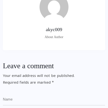
akyc009
About Author
Leave a comment
Your email address will not be published.
Required fields are marked
*