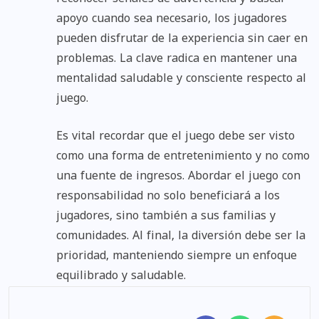
apoyo cuando sea necesario, los jugadores
pueden disfrutar de la experiencia sin caer en
problemas. La clave radica en mantener una
mentalidad saludable y consciente respecto al
juego.
Es vital recordar que el juego debe ser visto
como una forma de entretenimiento y no como
una fuente de ingresos. Abordar el juego con
responsabilidad no solo beneficiará a los
jugadores, sino también a sus familias y
comunidades. Al final, la diversión debe ser la
prioridad, manteniendo siempre un enfoque
equilibrado y saludable.