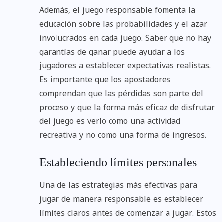
Además, el juego responsable fomenta la
educación sobre las probabilidades y el azar
involucrados en cada juego. Saber que no hay
garantías de ganar puede ayudar a los
jugadores a establecer expectativas realistas.
Es importante que los apostadores
comprendan que las pérdidas son parte del
proceso y que la forma más eficaz de disfrutar
del juego es verlo como una actividad
recreativa y no como una forma de ingresos.
Estableciendo límites personales
Una de las estrategias más efectivas para
jugar de manera responsable es establecer
límites claros antes de comenzar a jugar. Estos