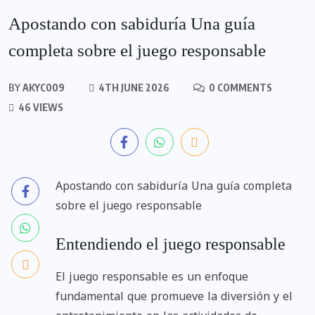
Apostando con sabiduría Una guía
completa sobre el juego responsable
BY
AKYC009
4TH JUNE 2026
0 COMMENTS
46 VIEWS
Apostando con sabiduría Una guía completa
sobre el juego responsable
Entendiendo el juego responsable
El juego responsable es un enfoque
fundamental que promueve la diversión y el