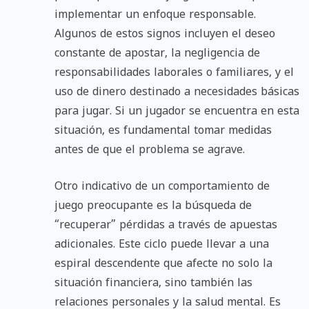
implementar un enfoque responsable.
Algunos de estos signos incluyen el deseo
constante de apostar, la negligencia de
responsabilidades laborales o familiares, y el
uso de dinero destinado a necesidades básicas
para jugar. Si un jugador se encuentra en esta
situación, es fundamental tomar medidas
antes de que el problema se agrave.
Otro indicativo de un comportamiento de
juego preocupante es la búsqueda de
“recuperar” pérdidas a través de apuestas
adicionales. Este ciclo puede llevar a una
espiral descendente que afecte no solo la
situación financiera, sino también las
relaciones personales y la salud mental. Es