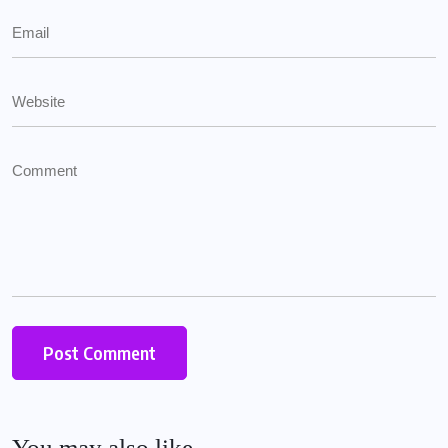
You may also like