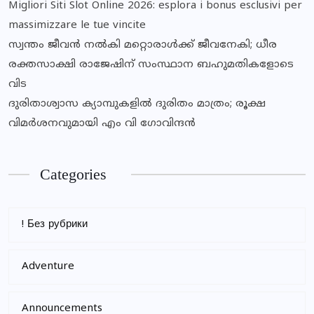
Migliori Siti Slot Online 2026: esplora i bonus esclusivi per
massimizzare le tue vincite
സ്വന്തം ജീവൻ നൽകി മറ്റൊരാൾക്ക് ജീവനേകി; ധീര
രക്തസാക്ഷി രാജേഷിന് സംസ്ഥാന ബഹുമതികളോടെ
വിട
ദുരിതാശ്വാസ ക്യാമ്പുകളിൽ ദുരിതം മാത്രം; രൂക്ഷ
വിമർശനവുമായി എം വി ഗോവിന്ദൻ
Categories
! Без рубрики
Adventure
Announcements