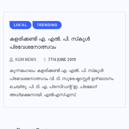
LOCAL
TRENDING
കളരിക്കണ്ടി എ. എല്‍. പി. സ്‌കൂള്‍
പ്രവേശനോത്സവം
KGM NEWS
7TH JUNE 2019
കുന്നമംഗലം: കളരിക്കണ്ടി എ. എല്‍. പി. സ്‌കൂള്‍
പ്രവേശനോത്സവം വി. ടി. സുരേഷ്മാസ്റ്റര്‍ ഉദ്ഘാടനം
ചെയ്തു. പി. ടി. എ. പ്രസിഡന്റ് ഇ. പ്രമോദ്
അധ്യക്ഷനായി. എല്‍എസ്എസ്,