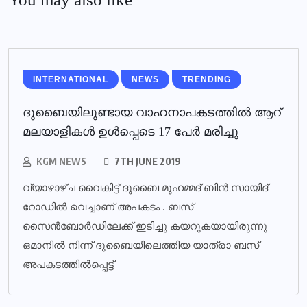
INTERNATIONAL
NEWS
TRENDING
ദുബൈയിലുണ്ടായ വാഹനാപകടത്തില്‍ ആറ്
മലയാളികള്‍ ഉള്‍പ്പെടെ 17 പേര്‍ മരിച്ചു
KGM NEWS
7TH JUNE 2019
വ്യാഴാഴ്ച വൈകിട്ട് ദുബൈ മുഹമ്മദ് ബിൻ സായിദ്
റോഡിൽ വെച്ചാണ് അപകടം . ബസ്
സൈൻബോർഡിലേക്ക് ഇടിച്ചു കയറുകയായിരുന്നു
ഒമാനിൽ നിന്ന് ദുബൈയിലെത്തിയ യാത്രാ ബസ്
അപകടത്തിൽപ്പെട്ട്