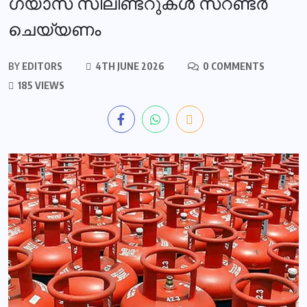
ഗ്യാസ് സിലിണ്ടറുകള്‍ സറണ്ടര്‍
ചെയ്യണം
BY
EDITORS
4TH JUNE 2026
0 COMMENTS
185 VIEWS