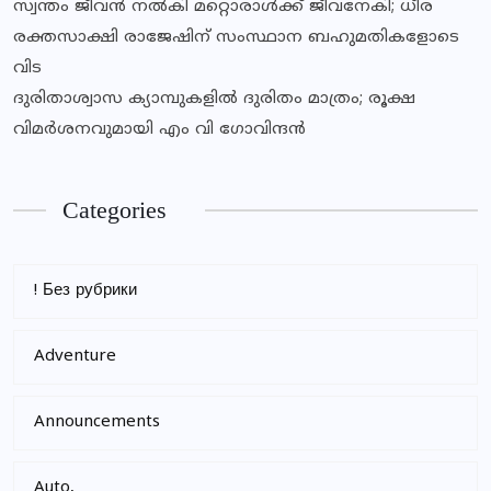
സ്വന്തം ജീവൻ നൽകി മറ്റൊരാൾക്ക് ജീവനേകി; ധീര
രക്തസാക്ഷി രാജേഷിന് സംസ്ഥാന ബഹുമതികളോടെ
വിട
ദുരിതാശ്വാസ ക്യാമ്പുകളിൽ ദുരിതം മാത്രം; രൂക്ഷ
വിമർശനവുമായി എം വി ഗോവിന്ദൻ
Categories
! Без рубрики
Adventure
Announcements
Auto,