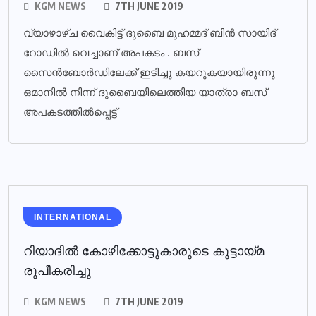
KGM NEWS
7TH JUNE 2019
വ്യാഴാഴ്ച വൈകിട്ട് ദുബൈ മുഹമ്മദ് ബിൻ സായിദ്
റോഡിൽ വെച്ചാണ് അപകടം . ബസ്
സൈൻബോർഡിലേക്ക് ഇടിച്ചു കയറുകയായിരുന്നു
ഒമാനിൽ നിന്ന് ദുബൈയിലെത്തിയ യാത്രാ ബസ്
അപകടത്തിൽപ്പെട്ട്
INTERNATIONAL
റിയാദില്‍ കോഴിക്കോട്ടുകാരുടെ കൂട്ടായ്മ
രൂപീകരിച്ചു
KGM NEWS
7TH JUNE 2019