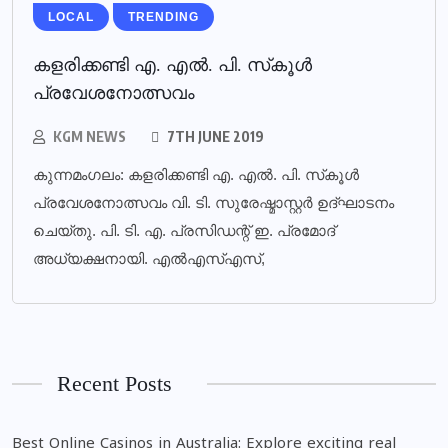
LOCAL
TRENDING
കളരിക്കണ്ടി എ. എല്‍. പി. സ്‌കൂള്‍
പ്രവേശനോത്സവം
KGM NEWS
7TH JUNE 2019
കുന്നമംഗലം: കളരിക്കണ്ടി എ. എല്‍. പി. സ്‌കൂള്‍
പ്രവേശനോത്സവം വി. ടി. സുരേഷ്മാസ്റ്റര്‍ ഉദ്ഘാടനം
ചെയ്തു. പി. ടി. എ. പ്രസിഡന്റ് ഇ. പ്രമോദ്
അധ്യക്ഷനായി. എല്‍എസ്എസ്,
Recent Posts
Best Online Casinos in Australia: Explore exciting real