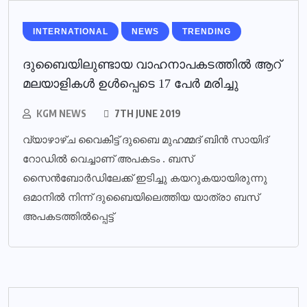
INTERNATIONAL
NEWS
TRENDING
ദുബൈയിലുണ്ടായ വാഹനാപകടത്തില്‍ ആറ്
മലയാളികള്‍ ഉള്‍പ്പെടെ 17 പേര്‍ മരിച്ചു
KGM NEWS
7TH JUNE 2019
വ്യാഴാഴ്ച വൈകിട്ട് ദുബൈ മുഹമ്മദ് ബിൻ സായിദ്
റോഡിൽ വെച്ചാണ് അപകടം . ബസ്
സൈൻബോർഡിലേക്ക് ഇടിച്ചു കയറുകയായിരുന്നു
ഒമാനിൽ നിന്ന് ദുബൈയിലെത്തിയ യാത്രാ ബസ്
അപകടത്തിൽപ്പെട്ട്