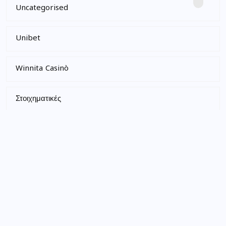
Uncategorised
Unibet
Winnita Casinò
Στοιχηματικές
PUBLIC
Текста
Hoe je snel kunt storten op Beste Legale
Goksites van Nederland 2026 met iDEAL
Recent News
6TH AUGUST 2026