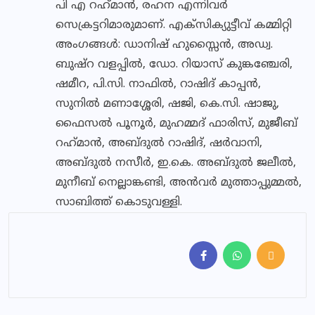
പി എ റഹ്‌മാന്‍, രഹന എന്നിവര്‍
സെക്രട്ടറിമാരുമാണ്. എക്സിക്യുട്ടീവ് കമ്മിറ്റി
അംഗങ്ങള്‍: ഡാനിഷ് ഹുസ്സൈന്‍, അഡ്വ.
ബുഷ്റ വളപ്പില്‍, ഡോ. റിയാസ് കുങ്കഞ്ചേരി,
ഷമീറ, പി.സി. നാഫില്‍, റാഷിദ് കാപ്പന്‍,
സുനില്‍ മണാശ്ശേരി, ഷജി, കെ.സി. ഷാജു,
ഫൈസല്‍ പൂനൂര്‍, മുഹമ്മദ് ഫാരിസ്, മുജീബ്
റഹ്‌മാന്‍, അബ്ദുല്‍ റാഷിദ്, ഷര്‍വാനി,
അബ്ദുല്‍ നസീര്‍, ഇ.കെ. അബ്ദുല്‍ ജലീല്‍,
മുനീബ് നെല്ലാങ്കണ്ടി, അന്‍വര്‍ മുത്താപ്പുമ്മല്‍,
സാബിത്ത് കൊടുവള്ളി.