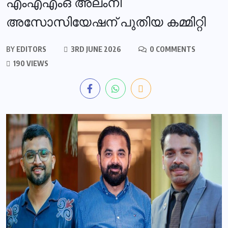
എംഎഎംഒ അലംനി
അസോസിയേഷന് പുതിയ കമ്മിറ്റി
BY
EDITORS
3RD JUNE 2026
0 COMMENTS
190 VIEWS