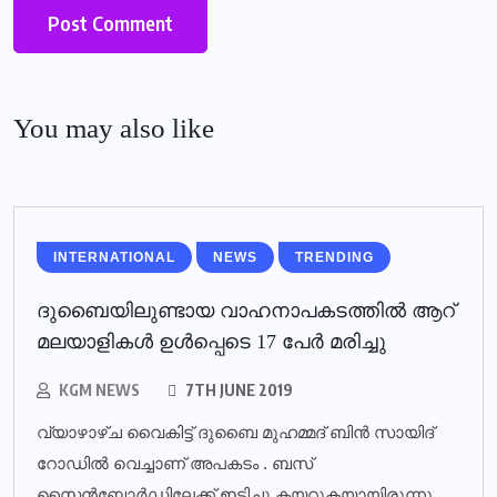
You may also like
INTERNATIONAL
NEWS
TRENDING
ദുബൈയിലുണ്ടായ വാഹനാപകടത്തില്‍ ആറ്
മലയാളികള്‍ ഉള്‍പ്പെടെ 17 പേര്‍ മരിച്ചു
KGM NEWS
7TH JUNE 2019
വ്യാഴാഴ്ച വൈകിട്ട് ദുബൈ മുഹമ്മദ് ബിൻ സായിദ്
റോഡിൽ വെച്ചാണ് അപകടം . ബസ്
സൈൻബോർഡിലേക്ക് ഇടിച്ചു കയറുകയായിരുന്നു