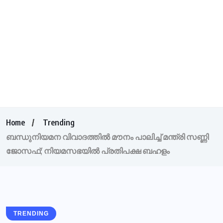
Home
Trending
ബന്ധുനിയമന വിവാദത്തിൽ മൗനം പാലിച്ച് മന്ത്രി സണ്ണി
ജോസഫ്; നിയമസഭയിൽ പ്രതിപക്ഷ ബഹളം
TRENDING