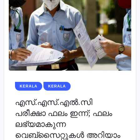
KERALA
KERALA
എസ്.എസ്.എല്‍.സി
പരീക്ഷാ ഫലം ഇന്ന്; ഫലം
ലഭ്യമാകുന്ന
വെബ്‌സൈറ്റുകള്‍ അറിയാം