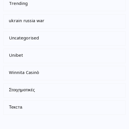
Trending
ukrain russia war
Uncategorised
Unibet
Winnita Casinò
Στοιχηματικές
PUBLIC
Текста
Magyar Online Casino: felfedezésre váró
játékok és bónuszok az új évben