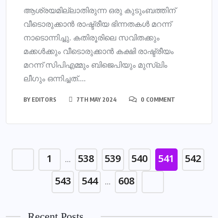
ആശ്രയമില്ലാതിരുന്ന ഒരു കുടുംബത്തിന്
വീടൊരുക്കാൻ രാഷ്ട്രീയ ഭിന്നതകൾ മറന്ന്
നാടൊന്നിച്ചു. കതിരൂരിലെ സവിതക്കും
മക്കൾക്കും വീടൊരുക്കാൻ കക്ഷി രാഷ്ട്രീയം
മറന്ന് സിപിഎമ്മും ബിജെപിയും മുസ്ലിം
ലീഗും ഒന്നിച്ചത്....
BY
EDITORS
7TH MAY 2024
0 COMMENT
1
538
539
540
541
542
…
543
544
608
…
Recent Posts