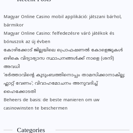
Magyar Online Casino mobil applikáció: játszani bárhol,
bármikor
Magyar Online Casino: felfedezésre váró játékok és
bónuszok az új évben
കോഴിക്കോട് ജില്ലയിലെ പ്രൊഫഷണൽ കോളെജുകൾ
ഒഴികെ വിദ്യാഭ്യാസ സ്ഥാപനങ്ങൾക്ക് നാളെ (ശനി)
അവധി
‘ഭർത്താവിന്റെ കുടുംബത്തിനൊപ്പം താമസിക്കാനാകില്ല;
ഫ്ലാറ്റ് വേണം’; വിവാഹമോചനം അനുവദിച്ച്
ഹൈക്കോടതി
Beheers de basis: de beste manieren om uw
casinowinsten te beschermen
Categories