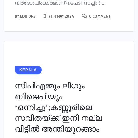
നിര്‍ദേശപ്രകാരമാണ് നടപടി. സച്ചിന്‍...
BY
EDITORS
7TH MAY 2024
0 COMMENT
KERALA
സിപിഎമ്മും ലീ​ഗും
ബിജെപിയും
‘ഒന്നിച്ചു’;കണ്ണൂരിലെ
സവിതയ്‌ക്ക് ഇനി നല്ല
വീട്ടിൽ അന്തിയുറങ്ങാം