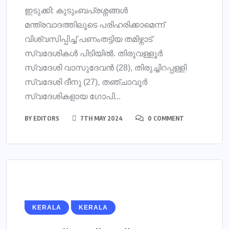
ഇടുക്കി: കുടുംബപ്രശ്നങ്ങള്‍
മന്ത്രവാദത്തിലൂടെ പരിഹരിക്കാമെന്ന്
വിശ്വസിപ്പിച്ച് പണംതട്ടിയ തമിഴ്നാട്
സ്വദേശികള്‍ പിടിയില്‍. തിരുവള്ളൂര്‍
സ്വദേശി വാസുദേവന്‍ (28), തിരുച്ചിറപ്പള്ളി
സ്വദേശി ദീനു (27), തഞ്ചാവൂര്‍
സ്വദേശികളായ ഗോപി...
BY
EDITORS
7TH MAY 2024
0 COMMENT
KERALA
KERALA