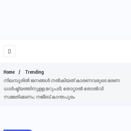
Home
Trending
നിലമ്പൂരിൽ ജനങ്ങൾ നൽകിയത് കാരണവരുടെ ഭരണ
ധാര്‍ഷ്ട്യത്തിനുളള മറുപടി; തോറ്റാൽ തോൽവി
സമ്മതിക്കണം; നജീബ് കാന്തപുരം