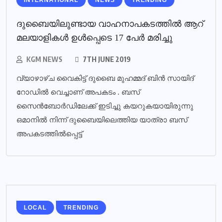
ദുബൈയിലുണ്ടായ വാഹനാപകടത്തില്‍ ആറ്
മലയാളികള്‍ ഉള്‍പ്പെടെ 17 പേര്‍ മരിച്ചു
KGM NEWS
7TH JUNE 2019
വ്യാഴാഴ്ച വൈകിട്ട് ദുബൈ മുഹമ്മദ് ബിൻ സായിദ്
റോഡിൽ വെച്ചാണ് അപകടം . ബസ്
സൈൻബോർഡിലേക്ക് ഇടിച്ചു കയറുകയായിരുന്നു
ഒമാനിൽ നിന്ന് ദുബൈയിലെത്തിയ യാത്രാ ബസ്
അപകടത്തിൽപ്പെട്ട്
LOCAL
TRENDING