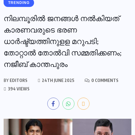
TRENDING
നിലമ്പൂരിൽ ജനങ്ങൾ നൽകിയത്
കാരണവരുടെ ഭരണ
ധാര്‍ഷ്ട്യത്തിനുളള മറുപടി;
തോറ്റാൽ തോൽവി സമ്മതിക്കണം;
നജീബ് കാന്തപുരം
BY
EDITORS
24TH JUNE 2025
0 COMMENTS
394 VIEWS