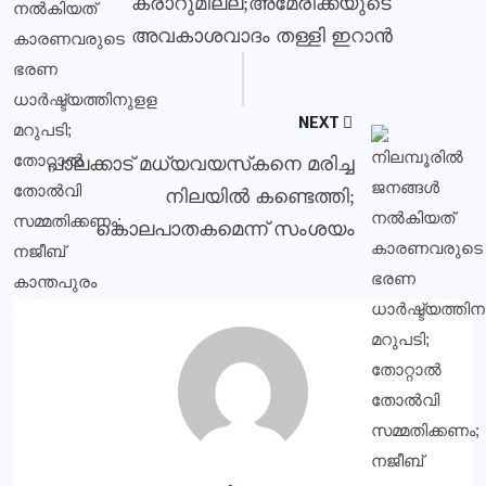
കരാറുമില്ല;അമേരിക്കയുടെ
അവകാശവാദം തള്ളി ഇറാൻ
NEXT
പാലക്കാട് മധ്യവയസ്‌കനെ മരിച്ച
നിലയില്‍ കണ്ടെത്തി;
കൊലപാതകമെന്ന് സംശയം