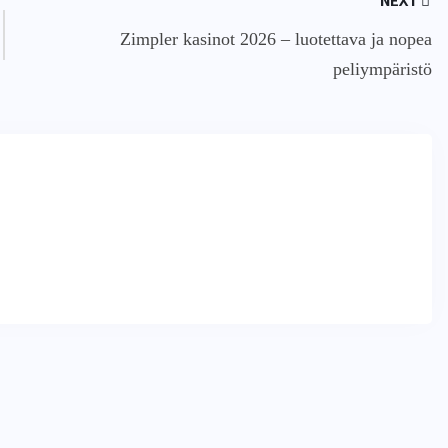
NEXT
Zimpler kasinot 2026 – luotettava ja nopea
peliympäristö