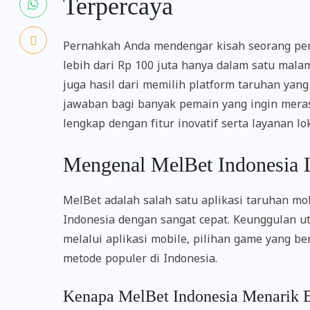
Terpercaya
Pernahkah Anda mendengar kisah seorang pem
lebih dari Rp 100 juta hanya dalam satu mal
juga hasil dari memilih platform taruhan yang
jawaban bagi banyak pemain yang ingin mera
lengkap dengan fitur inovatif serta layanan l
Mengenal MelBet Indonesia 
MelBet adalah salah satu aplikasi taruhan mo
Indonesia dengan sangat cepat. Keunggulan u
melalui aplikasi mobile, pilihan game yang 
metode populer di Indonesia.
Kenapa MelBet Indonesia Menarik 