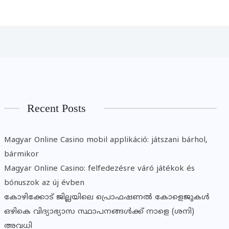
Recent Posts
Magyar Online Casino mobil applikáció: játszani bárhol,
bármikor
Magyar Online Casino: felfedezésre váró játékok és
bónuszok az új évben
കോഴിക്കോട് ജില്ലയിലെ പ്രൊഫഷണൽ കോളെജുകൾ
ഒഴികെ വിദ്യാഭ്യാസ സ്ഥാപനങ്ങൾക്ക് നാളെ (ശനി)
അവധി