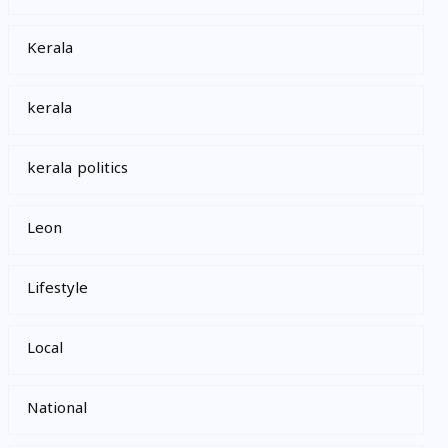
Kerala
kerala
kerala politics
Leon
Lifestyle
Local
National