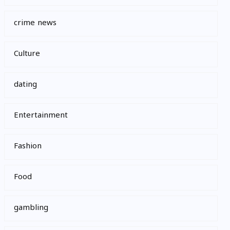
crime news
Culture
dating
Entertainment
Fashion
Food
gambling